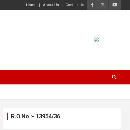
Home
About Us
Contact Us
R.O.No :- 13954/36