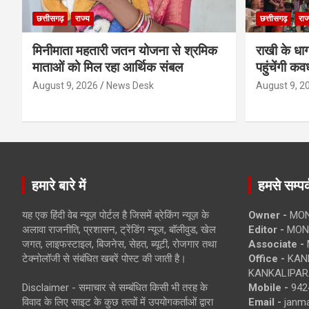
छत्तीसगढ़
राज्य
छत्तीसगढ़
राज
मिनीमाता महतारी जतन योजना से श्रमिक
राखी के धा
माताओं को मिल रहा आर्थिक संबल
पहुंचेंगी कव
August 9, 2026
News Desk
August 9, 2
हमारे बारे में
हमसे सम्पर्
यह एक हिंदी वेब न्यूज़ पोर्टल है जिसमें ब्रेकिंग न्यूज़ के
Owner -
MON
अलावा राजनीति, प्रशासन, ट्रेंडिंग न्यूज, बॉलीवुड, खेल
Editor -
MONE
जगत, लाइफस्टाइल, बिजनेस, सेहत, ब्यूटी, रोजगार तथा
Associate -
टेक्नोलॉजी से संबंधित खबरें पोस्ट की जाती है।
Office -
KANK
KANKALIPARA
Disclaimer - समाचार से सम्बंधित किसी भी तरह के
Mobile -
942
विवाद के लिए साइट के कुछ तत्वों में उपयोगकर्ताओं द्वारा
Email -
janm