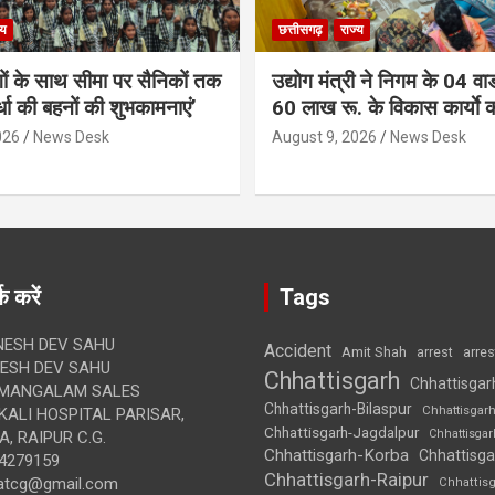
्य
छत्तीसगढ़
राज्य
गों के साथ सीमा पर सैनिकों तक
उद्योग मंत्री ने निगम के 04 वार्
र्धा की बहनों की शुभकामनाएं’
60 लाख रू. के विकास कार्याे 
026
News Desk
August 9, 2026
News Desk
क करें
Tags
ESH DEV SAHU
Accident
Amit Shah
arre
arrest
SH DEV SAHU
Chhattisgarh
Chhattisgar
MANGALAM SALES
Chhattisgarh-Bilaspur
Chhattisgar
ALI HOSPITAL PARISAR,
Chhattisgarh-Jagdalpur
Chhattisga
, RAIPUR C.G.
Chhattisgarh-Korba
Chhattisga
4279159
Chhattisgarh-Raipur
atcg@gmail.com
Chhattis