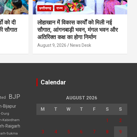
छत्तीसगढ़
राज्य
डाे को दी
लोहाखान में विकास कार्यों को मिली नई
की सौगात
सौगात, आंगनबाड़ी भवन, मंगल भवन और
अतिरिक्त कक्ष का होगा निर्माण
August 9, 2026
News Desk
Calendar
BJP
sted
AUGUST 2026
h-Bijapur
M
T
W
T
F
S
S
h-Durg
1
2
rh-Kabirdham
rh-Raigarh
3
4
5
6
7
8
9
garh-Sukma