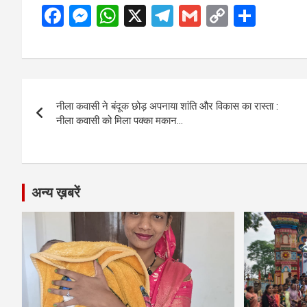
F
M
W
X
T
G
C
S
a
es
h
el
m
o
h
ce
se
at
e
ail
py
ar
b
n
s
gr
Li
e
Post
o
g
A
a
n
नीला कवासी ने बंदूक छोड़ अपनाया शांति और विकास का रास्ता :
navigation
o
er
p
m
k
नीला कवासी को मिला पक्का मकान…
k
p
अन्य ख़बरें