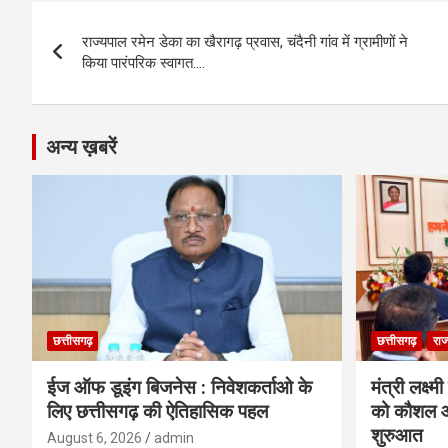
b
n
s
gr
Li
e
Post
o
g
A
a
n
राज्यपाल रमेन डेका का खैरागढ़ प्रवास, चंदैनी गांव में ग्रामीणों ने
navigation
o
er
p
m
k
किया पारंपरिक स्वागत….
k
p
अन्य ख़बरें
छत्तीसगढ़
छत्तीसगढ़
राज
ईज ऑफ डूइंग बिजनेस : निवेशकर्ताओ के
मंत्री लक्ष्
लिए छत्तीसगढ़ की ऐतिहासिक पहल
को कौशल औ
शुरुआत
August 6, 2026
admin