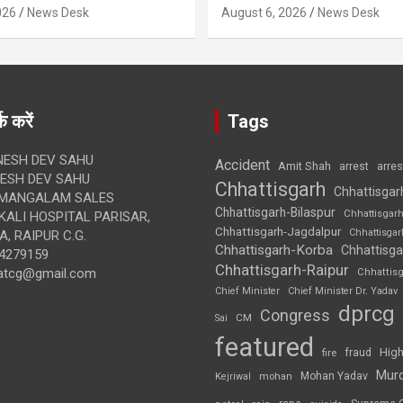
026
News Desk
August 6, 2026
News Desk
क करें
Tags
ESH DEV SAHU
Accident
Amit Shah
arre
arrest
SH DEV SAHU
Chhattisgarh
Chhattisgar
MANGALAM SALES
Chhattisgarh-Bilaspur
Chhattisgar
ALI HOSPITAL PARISAR,
Chhattisgarh-Jagdalpur
Chhattisga
, RAIPUR C.G.
Chhattisgarh-Korba
Chhattisga
4279159
Chhattisgarh-Raipur
atcg@gmail.com
Chhattis
Chief Minister
Chief Minister Dr. Yadav
dprcg
Congress
CM
Sai
featured
High
fire
fraud
Mur
Mohan Yadav
Kejriwal
mohan