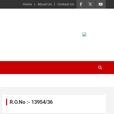
Home
About Us
Contact Us
R.O.No :- 13954/36