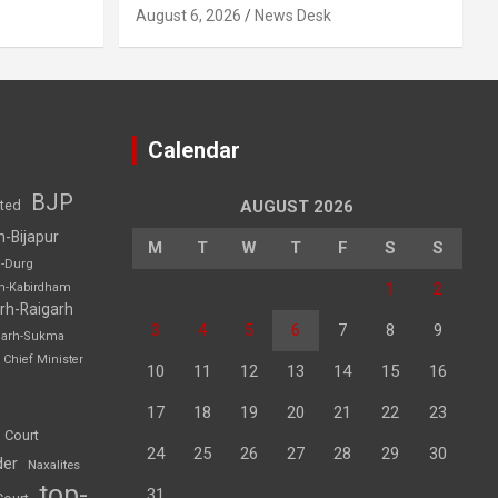
August 6, 2026
News Desk
Calendar
BJP
sted
AUGUST 2026
h-Bijapur
M
T
W
T
F
S
S
h-Durg
1
2
rh-Kabirdham
rh-Raigarh
3
4
5
6
7
8
9
garh-Sukma
Chief Minister
10
11
12
13
14
15
16
17
18
19
20
21
22
23
 Court
24
25
26
27
28
29
30
der
Naxalites
top-
31