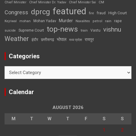
CM
Chief Minister
Chief Minister Dr. Yadav
Chief Minister Sai
featured
dprcg
Congress
High Court
fire
fraud
Murder
rape
Mohan Yadav
Naxalites
rain
Kejriwal
mohan
petrol
top-news
vishnu
Supreme Court
Vastu
suicide
train
Weather
भोपाल
रायपुर
इंदौर
छत्तीसगढ़
मध्य प्रदेश
Categories
Categories
Calendar
AUGUST 2026
M
T
W
T
F
S
S
1
2