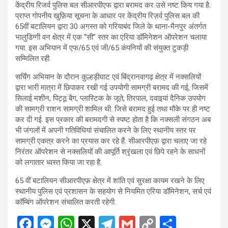
केंद्रीय रिजर्व पुलिस बल सीआरपीएफ द्वारा बरामद कर उसे नष्ट किय गया है.
प्राप्त गोपनीय खुफ़िया सूचना के आधार पर केंद्रीय रिज़र्व पुलिस बल की
65वीं बटालियन द्वारा 30 अगस्त को गरियाबंद जिले के थाना-मैनपुर अंतर्गत
भालुडिग्गी वन क्षेत्र में एक “सी” स्तर का एरिया डॉमिनेशन ऑपरेशन चलाया
गया. इस अभियान में एफ/65 एवं जी/65 कंपनियों की संयुक्त टुकड़ी
सम्मिलित रही.
सर्चिंग अभियान के दौरान कुल्हड़ीघाट एवं बिंद्रानवागढ़ क्षेत्र में नक्सलियों
द्वारा भारी मात्रा में छिपाकर रखी गई उपयोगी सामग्री बरामद की गई, जिसमें
सिलाई मशीन, पिट्ठू बैग, प्लास्टिक के जूते, तिरपाल, दवाइयां दैनिक उपयोग
की सामग्री राशन सामग्री शामिल थी. जिसे बरामद हुई तथा मौके पर ही नष्ट
कर दी गई. इस प्रकार की बरामदगी से स्पष्ट होता है कि नक्सली संगठन अब
भी जंगलों में अपनी गतिविधियां संचालित करने के लिए स्थानीय स्तर पर
सामग्री एकत्र करने का प्रयास कर रहे हैं. सीआरपीएफ़ द्वारा चलाए जा रहे
निरंतर ऑपरेशन से नक्सलियों की आपूर्ति श्रृंखला एवं छिपे रहने के साधनों
को लगातार ध्वस्त किया जा रहा है.
65 वीं बटालियन सीआरपीएफ़ क्षेत्र में शांति एवं सुरक्षा कायम रखने के लिए
स्थानीय पुलिस एवं प्रशासन के सहयोग से नियमित एरिया डॉमिनेशन, सर्च एवं
कॉम्बिंग ऑपरेशन संचालित करती रहेगी.
F
M
W
X
T
G
C
S