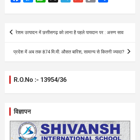
a
es
h
el
m
o
h
ce
se
at
e
ail
py
ar
b
n
s
gr
Li
e
Post
रेशम उत्पादन में छत्तीसगढ़ को लाना है पहले पायदान पर : अरुण साव
o
g
A
a
n
navigation
o
er
p
m
k
प्रदेश में अब तक 874 मि.मी. औसत बारिश, सामान्य से कितनी ज्यादा?
k
p
R.O.No :- 13954/36
विज्ञापन