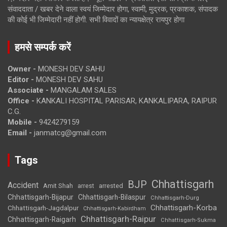
संवाददाता / खबर देने वाला स्वयं जिम्मेदार होगा, स्वामी, मुद्रक, प्रकाशक, संपादक
की कोई भी जिम्मेदारी नहीं होगी. सभी विवादों का न्यायक्षेत्र रायपुर होगा
हमसे सम्पर्क करें
Owner -
MONESH DEV SAHU
Editor -
MONESH DEV SAHU
Associate -
MANGALAM SALES
Office -
KANKALI HOSPITAL PARISAR, KANKALIPARA, RAIPUR
C.G.
Mobile -
9424279159
Email -
janmatcg@gmail.com
Tags
Chhattisgarh
BJP
Accident
Amit Shah
arrested
arrest
Chhattisgarh-Bijapur
Chhattisgarh-Bilaspur
Chhattisgarh-Durg
Chhattisgarh-Korba
Chhattisgarh-Jagdalpur
Chhattisgarh-Kabirdham
Chhattisgarh-Raipur
Chhattisgarh-Raigarh
Chhattisgarh-Sukma