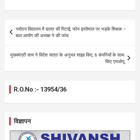
a
es
h
el
m
o
h
ce
se
at
e
ail
py
ar
b
n
s
gr
Li
e
Post
नवोदय विद्यालय में छात्र की पिटाई, फोन इस्तेमाल पर भड़के शिक्षक –
o
g
A
a
n
navigation
बाल आयोग की अध्यक्ष ने की जांच
o
er
p
m
k
k
p
मुख्यमंत्री साय ने विदेश यात्रा के अनुभव साझा किए, 6 कंपनियों के साथ
किए एमओयू
R.O.No :- 13954/36
विज्ञापन