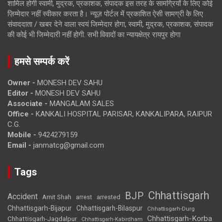
शामिल होगी स्वामी, मुद्रक, प्रकाशक, संपादक इस तरह के सामग्रियों के लिए कोई
ज़िम्मेदार नहीं स्वीकार करता है। न्यूज़ पोर्टल में प्रकाशित ऐसी सामग्री के लिए
संवाददाता / खबर देने वाला स्वयं जिम्मेदार होगा, स्वामी, मुद्रक, प्रकाशक, संपादक
की कोई भी जिम्मेदारी नहीं होगी. सभी विवादों का न्यायक्षेत्र रायपुर होगा
हमसे सम्पर्क करें
Owner -
MONESH DEV SAHU
Editor -
MONESH DEV SAHU
Associate -
MANGALAM SALES
Office -
KANKALI HOSPITAL PARISAR, KANKALIPARA, RAIPUR
C.G.
Mobile -
9424279159
Email -
janmatcg@gmail.com
Tags
Chhattisgarh
BJP
Accident
Amit Shah
arrested
arrest
Chhattisgarh-Bijapur
Chhattisgarh-Bilaspur
Chhattisgarh-Durg
Chhattisgarh-Korba
Chhattisgarh-Jagdalpur
Chhattisgarh-Kabirdham