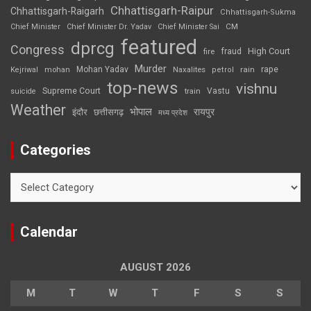
Chhattisgarh-Raipur
Chhattisgarh-Raigarh
Chhattisgarh-Sukma
CM
Chief Minister
Chief Minister Dr. Yadav
Chief Minister Sai
featured
dprcg
Congress
High Court
fire
fraud
Murder
rape
Mohan Yadav
Naxalites
rain
Kejriwal
mohan
petrol
top-news
vishnu
Supreme Court
Vastu
suicide
train
Weather
भोपाल
रायपुर
इंदौर
छत्तीसगढ़
मध्य प्रदेश
Categories
Categories
Calendar
AUGUST 2026
M
T
W
T
F
S
S