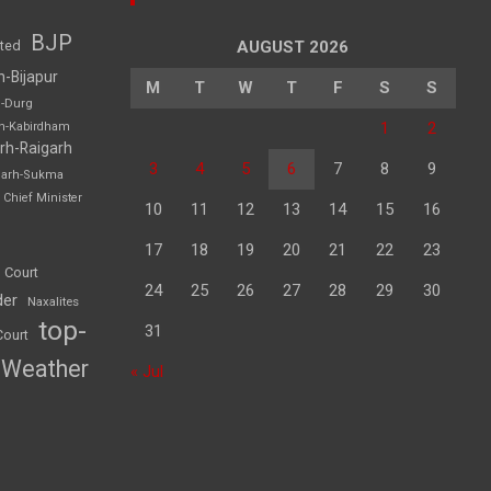
BJP
sted
AUGUST 2026
h-Bijapur
M
T
W
T
F
S
S
h-Durg
1
2
rh-Kabirdham
rh-Raigarh
3
4
5
6
7
8
9
garh-Sukma
Chief Minister
10
11
12
13
14
15
16
17
18
19
20
21
22
23
 Court
24
25
26
27
28
29
30
der
Naxalites
top-
31
Court
Weather
« Jul