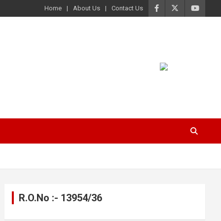
Home
About Us
Contact Us
R.O.No :- 13954/36