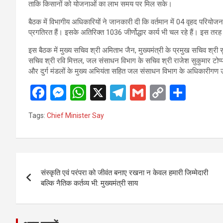
ताकि किसानों को योजनाओं का लाभ समय पर मिल सके।
बैठक में विभागीय अधिकारियों ने जानकारी दी कि वर्तमान में 04 वृहद परिय
प्रगतिरत हैं। इसके अतिरिक्त 1036 जीर्णोद्धार कार्य भी चल रहे हैं। इस तर
इस बैठक में मुख्य सचिव श्री अमिताभ जैन, मुख्यमंत्री के प्रमुख सचिव श्री सुब
सचिव श्री रवि मित्तल, जल संसाधन विभाग के सचिव श्री राजेश सुकुमार टोप्प
और दुर्ग मंडलों के मुख्य अभियंता सहित जल संसाधन विभाग के अधिकारीगण 
F
M
W
X
T
G
C
S
a
es
h
el
m
o
h
Tags:
Chief Minister Say
ce
se
at
e
ail
py
ar
b
n
s
gr
Li
e
o
g
A
a
n
Post
o
er
p
m
k
संस्कृति एवं परंपरा को जीवंत बनाए रखना न केवल हमारी जिम्मेदारी
navigation
बल्कि नैतिक कर्तव्य भी: मुख्यमंत्री साय
k
p