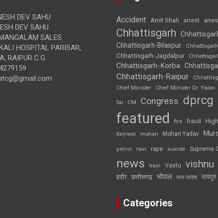
ESH DEV SAHU
Accident
Amit Shah
arre
arrest
SH DEV SAHU
Chhattisgarh
Chhattisgar
MANGALAM SALES
Chhattisgarh-Bilaspur
Chhattisgar
ALI HOSPITAL PARISAR,
Chhattisgarh-Jagdalpur
Chhattisga
, RAIPUR C.G.
Chhattisgarh-Korba
Chhattisga
4279159
Chhattisgarh-Raipur
atcg@gmail.com
Chhattis
Chief Minister
Chief Minister Dr. Yadav
dprcg
Congress
CM
Sai
featured
High
fire
fraud
Mur
Mohan Yadav
Kejriwal
mohan
rape
Supreme 
rain
petrol
suicide
news
vishnu
Vastu
train
भोपाल
रायपुर
इंदौर
छत्तीसगढ़
मध्य प्रदेश
Categories