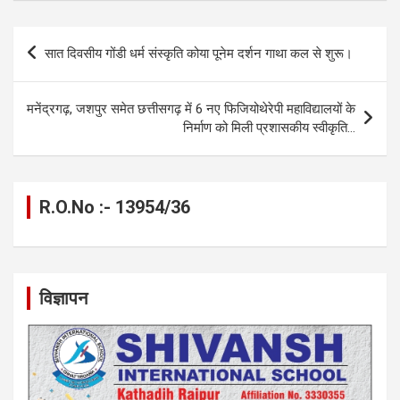
ce
se
at
e
ail
py
ar
b
n
s
gr
Li
e
Post
सात दिवसीय गोंडी धर्म संस्कृति कोया पूनेम दर्शन गाथा कल से शुरू।
o
g
A
a
n
navigation
o
er
p
m
k
मनेंद्रगढ़, जशपुर समेत छत्तीसगढ़ में 6 नए फिजियोथेरेपी महाविद्यालयों के
k
p
निर्माण को मिली प्रशासकीय स्वीकृति…
R.O.No :- 13954/36
विज्ञापन