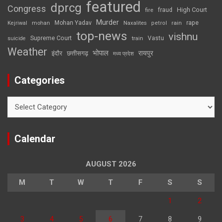
featured
dprcg
Congress
High Court
fire
fraud
Murder
rape
Mohan Yadav
Naxalites
rain
Kejriwal
mohan
petrol
top-news
vishnu
Supreme Court
Vastu
suicide
train
Weather
भोपाल
रायपुर
इंदौर
छत्तीसगढ़
मध्य प्रदेश
Categories
Categories
Calendar
AUGUST 2026
M
T
W
T
F
S
S
1
2
3
4
5
6
7
8
9