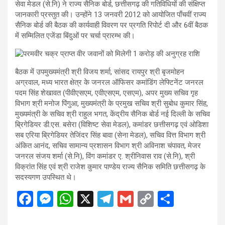
सेवा मेडल (से.नि) ने राज्य सैनिक बोर्ड, छत्तीसगढ़ की गतिविधियों की संक्षिप्त
जानकारी प्रस्तुत की। उन्होंने 13 जनवरी 2012 को आयोजित पाँचवीं राज्य
सैनिक बोर्ड की बैठक की कार्यवाही विवरण पर प्रगति रिपोर्ट दी और 6वीं बैठक
में सम्मिलित एजेंडा बिंदुओं पर चर्चा प्रारम्भ की।
बैठक में उपमुख्यमंत्री श्री विजय शर्मा, सांसद रायपुर श्री बृजमोहन
अग्रवाल, मध्य भारत क्षेत्र के जनरल ऑफिसर कमांडिंग लेफ्टिनेंट जनरल
पदम सिंह शेखावत (पीवीएसएम, एवीएसएम, एसएम), अपर मुख्य सचिव गृह
विभाग श्री मनोज पिंगुआ, मुख्यमंत्री के प्रमुख सचिव श्री सुबोध कुमार सिंह,
मुख्यमंत्री के सचिव श्री राहुल भगत, केंद्रीय सैनिक बोर्ड नई दिल्ली के सचिव
ब्रिगेडियर डी.एस. बसेरा (विशिष्ट सेवा मेडल), कमांडर छत्तीसगढ़ एवं ओडिशा
सब एरिया ब्रिगेडियर तेजिंदर सिंह बावा (सेना मेडल), सचिव वित्त विभाग श्री
अंकित आनंद, सचिव सामान्य प्रशासन विभाग श्री अविनाश चंपावत, मेजर
जनरल संजय शर्मा (से.नि), विंग कमांडर ए. श्रीनिवास राव (से.नि), श्री
विक्रांत सिंह एवं श्री राजेश कुमार पाण्डेय राज्य सैनिक समिति छत्तीसगढ़ के
सदस्यगण उपस्थित थे।
F
M
W
X
T
G
C
S
a
es
h
el
m
o
h