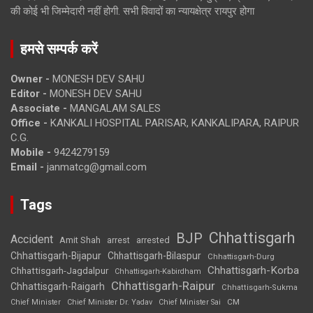
की कोई भी जिम्मेदारी नहीं होगी. सभी विवादों का न्यायक्षेत्र रायपुर होगा
हमसे सम्पर्क करें
Owner -
MONESH DEV SAHU
Editor -
MONESH DEV SAHU
Associate -
MANGALAM SALES
Office -
KANKALI HOSPITAL PARISAR, KANKALIPARA, RAIPUR
C.G.
Mobile -
9424279159
Email -
janmatcg@gmail.com
Tags
Chhattisgarh
BJP
Accident
Amit Shah
arrested
arrest
Chhattisgarh-Bijapur
Chhattisgarh-Bilaspur
Chhattisgarh-Durg
Chhattisgarh-Korba
Chhattisgarh-Jagdalpur
Chhattisgarh-Kabirdham
Chhattisgarh-Raipur
Chhattisgarh-Raigarh
Chhattisgarh-Sukma
CM
Chief Minister
Chief Minister Dr. Yadav
Chief Minister Sai