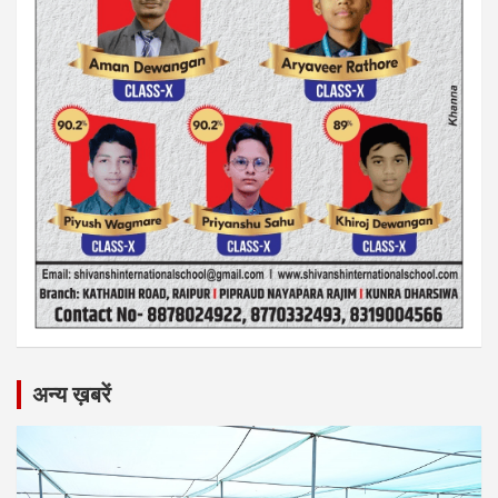
अन्य ख़बरें