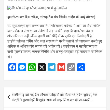
वृक्षारोपण कर दिया संदेश, सांस्कृतिक मंच निर्माण सहित की कई घोषणाएं
उप मुख्यमंत्री श्री अरुण साव ने महाविद्यालय परिसर में आम का पौधा रोपित
कर पर्यावरण संरक्षण का संदेश दिया। उन्होंने कहा कि वृक्षारोपण केवल
औपचारिकता नहीं, बल्कि हमारी भावी पीढ़ियों के प्रति एक जिम्मेदारी है।
उन्होंने ग्लोबल वार्मिंग और जल संरक्षण के प्रति युवाओं को जागरूक करते हुए
अधिक से अधिक पौधे लगाने की अपील की। कार्यक्रम में महाविद्यालय के
सभी प्राध्यापकगण, जनप्रतिनिधि और छात्र-छात्राएं बड़ी संख्या में उपस्थित
थे।
F
M
W
X
T
G
C
S
a
es
h
el
m
o
h
ce
se
at
e
ail
py
ar
b
n
s
gr
Li
e
Post
छत्तीसगढ़ को नई रेल सौगात: यात्रियों को मिली नई ट्रेन सुविधा, रेल
o
g
A
a
n
navigation
मंत्री ने मुख्यमंत्री विष्णुदेव साय को पत्र लिखकर दी जानकारी….
o
er
p
m
k