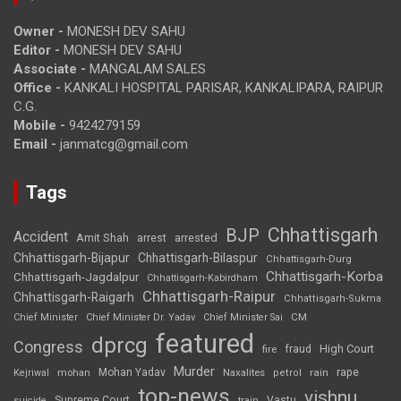
Owner -
MONESH DEV SAHU
Editor -
MONESH DEV SAHU
Associate -
MANGALAM SALES
Office -
KANKALI HOSPITAL PARISAR, KANKALIPARA, RAIPUR
C.G.
Mobile -
9424279159
Email -
janmatcg@gmail.com
Tags
Chhattisgarh
BJP
Accident
Amit Shah
arrested
arrest
Chhattisgarh-Bijapur
Chhattisgarh-Bilaspur
Chhattisgarh-Durg
Chhattisgarh-Korba
Chhattisgarh-Jagdalpur
Chhattisgarh-Kabirdham
Chhattisgarh-Raipur
Chhattisgarh-Raigarh
Chhattisgarh-Sukma
CM
Chief Minister
Chief Minister Dr. Yadav
Chief Minister Sai
featured
dprcg
Congress
High Court
fire
fraud
Murder
rape
Mohan Yadav
Naxalites
rain
Kejriwal
mohan
petrol
top-news
vishnu
Supreme Court
Vastu
suicide
train