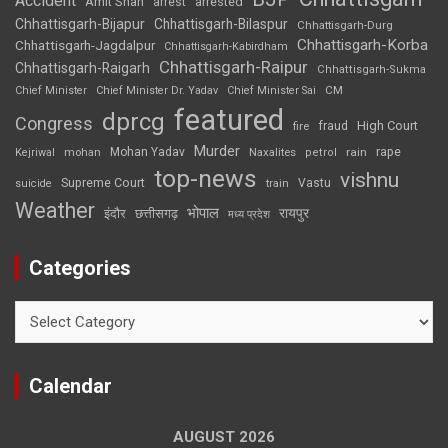
Accident
Amit Shah
arrested
arrest
Chhattisgarh-Bijapur
Chhattisgarh-Bilaspur
Chhattisgarh-Durg
Chhattisgarh-Korba
Chhattisgarh-Jagdalpur
Chhattisgarh-Kabirdham
Chhattisgarh-Raipur
Chhattisgarh-Raigarh
Chhattisgarh-Sukma
CM
Chief Minister
Chief Minister Dr. Yadav
Chief Minister Sai
featured
dprcg
Congress
High Court
fire
fraud
Murder
rape
Mohan Yadav
Naxalites
rain
Kejriwal
mohan
petrol
top-news
vishnu
Supreme Court
Vastu
suicide
train
Weather
भोपाल
रायपुर
इंदौर
छत्तीसगढ़
मध्य प्रदेश
Categories
Categories
Calendar
AUGUST 2026