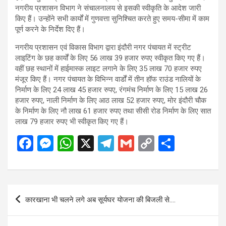
नगरीय प्रशासन विभाग ने संचालनालय से इसकी स्वीकृति के आदेश जारी
किए हैं। उन्होंने सभी कार्यों में गुणवत्ता सुनिश्चित करते हुए समय-सीमा में काम
पूर्ण करने के निर्देश दिए हैं।
नगरीय प्रशासन एवं विकास विभाग द्वारा इंदौरी नगर पंचायत में स्ट्रीट
लाइटिंग के छह कार्यों के लिए 56 लाख 39 हजार रुपए स्वीकृत किए गए हैं।
वहीं छह स्थानों में हाईमास्क लाइट लगाने के लिए 35 लाख 70 हजार रुपए
मंजूर किए हैं। नगर पंचायत के विभिन्न वार्डों में तीन हॉफ राउंड नालियों के
निर्माण के लिए 24 लाख 45 हजार रुपए, रंगमंच निर्माण के लिए 15 लाख 26
हजार रुपए, नाली निर्माण के लिए आठ लाख 52 हजार रुपए, मोर इंदौरी चौक
के निर्माण के लिए नौ लाख 61 हजार रुपए तथा सीसी रोड निर्माण के लिए सात
लाख 79 हजार रुपए भी स्वीकृत किए गए हैं।
F
M
W
X
T
G
C
S
a
es
h
el
m
o
h
ce
se
at
e
ail
py
ar
b
n
s
gr
Li
e
Post
कारखाना भी चलने लगे अब सूर्यघर योजना की बिजली से….
o
g
A
a
n
navigation
o
er
p
m
k