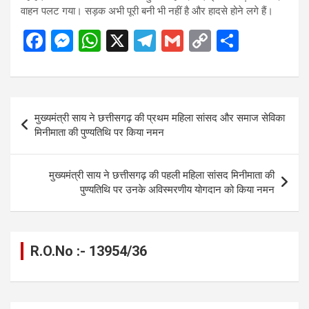
वाहन पलट गया। सड़क अभी पूरी बनी भी नहीं है और हादसे होने लगे हैं।
F
M
W
X
T
G
C
S
a
es
h
el
m
o
h
ce
se
at
e
ail
py
ar
b
n
s
gr
Li
e
Post
मुख्यमंत्री साय ने छत्तीसगढ़ की प्रथम महिला सांसद और समाज सेविका
o
g
A
a
n
navigation
मिनीमाता की पुण्यतिथि पर किया नमन
o
er
p
m
k
k
p
मुख्यमंत्री साय ने छत्तीसगढ़ की पहली महिला सांसद मिनीमाता की
पुण्यतिथि पर उनके अविस्मरणीय योगदान को किया नमन
R.O.No :- 13954/36