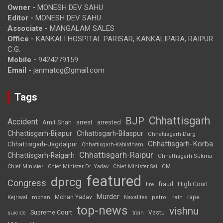
Owner -
MONESH DEV SAHU
Editor -
MONESH DEV SAHU
Associate -
MANGALAM SALES
Office -
KANKALI HOSPITAL PARISAR, KANKALIPARA, RAIPUR
C.G.
Mobile -
9424279159
Email -
janmatcg@gmail.com
Tags
Chhattisgarh
BJP
Accident
Amit Shah
arrested
arrest
Chhattisgarh-Bijapur
Chhattisgarh-Bilaspur
Chhattisgarh-Durg
Chhattisgarh-Korba
Chhattisgarh-Jagdalpur
Chhattisgarh-Kabirdham
Chhattisgarh-Raipur
Chhattisgarh-Raigarh
Chhattisgarh-Sukma
CM
Chief Minister
Chief Minister Dr. Yadav
Chief Minister Sai
featured
dprcg
Congress
High Court
fire
fraud
Murder
rape
Mohan Yadav
Naxalites
rain
Kejriwal
mohan
petrol
top-news
vishnu
Supreme Court
Vastu
suicide
train