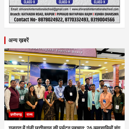
अन्य ख़बरें
छत्तीसगढ़
राज्य
गुजरात में गूंजी छत्तीसगढ़ की पर्यटन पहचान: 26 व्यवसायियों संग