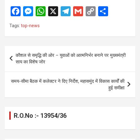
F
M
W
X
T
G
C
S
a
es
h
el
m
o
h
Tags:
top-news
ce
se
at
e
ail
py
ar
b
n
s
gr
Li
e
o
g
A
a
n
Post
कौशल से समृद्धि की ओर – युवाओं को आत्मनिर्भर बनाने पर मुख्यमंत्री
o
er
p
m
k
navigation
साय का विशेष जोर
k
p
समय-सीमा बैठक में कलेक्टर ने दिए निर्देश, महासमुंद में विकास कार्यों की
हुई समीक्षा
R.O.No :- 13954/36