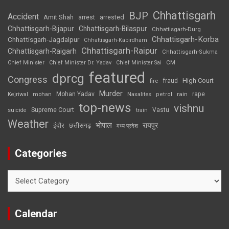
Chhattisgarh
BJP
Accident
Amit Shah
arrested
arrest
Chhattisgarh-Bijapur
Chhattisgarh-Bilaspur
Chhattisgarh-Durg
Chhattisgarh-Korba
Chhattisgarh-Jagdalpur
Chhattisgarh-Kabirdham
Chhattisgarh-Raipur
Chhattisgarh-Raigarh
Chhattisgarh-Sukma
CM
Chief Minister
Chief Minister Dr. Yadav
Chief Minister Sai
featured
dprcg
Congress
High Court
fire
fraud
Murder
rape
Mohan Yadav
Naxalites
rain
Kejriwal
mohan
petrol
top-news
vishnu
Supreme Court
Vastu
suicide
train
Weather
भोपाल
रायपुर
इंदौर
छत्तीसगढ़
मध्य प्रदेश
Categories
Categories
Calendar