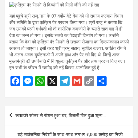
यहां पहुंचे श्री राजू नाग के 07 वर्षीय बेटे देवा को भी समाज कल्याण विभाग
और समिति के द्वारा कृत्रिम पैर प्रदान किया गया। श्री राजू ने बताया कि
जब उनकी पत्नी गर्भवती थी तो शारीरिक कमजोरी के चलते सात माह में ही
देवा का जन्म हो गया। इसके चलते वह पैदाइशी दिव्यांग हो गया। उन्होंने
बताया कि देवा को कृत्रिम पैर मिलने से उसका रोजाना का क्रियाकलाप काफी
आसान हो जाएगा। इसी तरह श्री प्रभु सहाय, सुशील कश्यप, अर्खित रॉय ने
भी अलग अलग दुर्घटनाओं में अपने हाथ और पैर खो दिए थे, जिन्हें आज
मुख्यमंत्री की उपस्थिति में निःशुल्क कृत्रिम पैर और हाथ प्रदान किए गए।
इन सभी के जीवन में उम्मीद की नई किरण आलोकित हुई है।
F
M
W
X
T
G
C
S
a
es
h
el
m
o
h
ce
se
at
e
ail
py
ar
b
n
s
gr
Li
e
Post
रूफटॉप सोलर से रोशन हुआ घर, बिजली बिल हुआ शून्य….
o
g
A
a
n
navigation
o
er
p
m
k
बड़े सार्वजनिक निवेशों के साथ-साथ लगभग ₹1,000 करोड़ का निजी