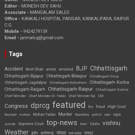
Editor -
MONESH DEV SAHU
Associate -
MANGALAM SALES
Office -
KANKALI HOSPITAL PARISAR, KANKALIPARA, RAIPUR
C.G.
Mobile -
9424279159
Email -
janmatcg@gmail.com
Tags
Chhattisgarh
BJP
Accident
Amit Shah
arrested
arrest
Chhattisgarh-Bijapur
Chhattisgarh-Bilaspur
Chhattisgarh-Durg
Chhattisgarh-Korba
Chhattisgarh-Jagdalpur
Chhattisgarh-Kabirdham
Chhattisgarh-Raipur
Chhattisgarh-Raigarh
Chhattisgarh-Sukma
CM
Chief Minister
Chief Minister Dr. Yadav
Chief Minister Sai
featured
dprcg
Congress
High Court
fire
fraud
Murder
rape
Mohan Yadav
Naxalites
rain
Kejriwal
mohan
petrol
top-news
vishnu
Supreme Court
Vastu
suicide
train
Weather
भोपाल
रायपुर
इंदौर
छत्तीसगढ़
मध्य प्रदेश