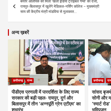
o
g
A
a
n
बस्तर ओलंपिक को मिला ‘खेलो इंडिया ट्राइबल गेम्स’ का दर्जा,
navigation
o
er
p
m
k
रायपुर-बिलासपुर में खुलेंगे मेडिकल-नर्सिंग कॉलेज – मुख्यमंत्री
साय की केंद्रीय मंत्री मांडविया से मुलाकात….
k
p
अन्य ख़बरें
छत्तीसगढ़
राज्य
छत्तीसगढ़
राज
पीडीएस प्रणाली में पारदर्शिता के लिए राज्य
सांसद बृजम
सरकार की बड़ी पहल- रायपुर, दुर्ग और
सोनी और मह
बिलासपुर में तीन ‘अन्नपूर्ति ग्रेन एटीएम‘ का
‘स्मार्ट रो
शुभारंभ
भूमिपूजन