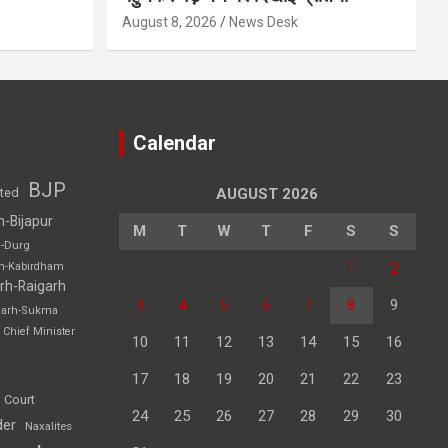
August 8, 2026
News Desk
Calendar
BJP
sted
AUGUST 2026
h-Bijapur
M
T
W
T
F
S
S
h-Durg
1
2
rh-Kabirdham
rh-Raigarh
3
4
5
6
7
8
9
garh-Sukma
Chief Minister
10
11
12
13
14
15
16
17
18
19
20
21
22
23
 Court
24
25
26
27
28
29
30
der
Naxalites