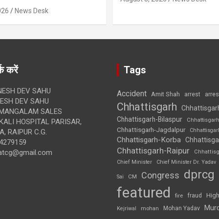
026
News Desk
क करें
Tags
ESH DEV SAHU
Accident
Amit Shah
arre
arrest
SH DEV SAHU
Chhattisgarh
Chhattisgar
MANGALAM SALES
Chhattisgarh-Bilaspur
Chhattisgar
ALI HOSPITAL PARISAR,
Chhattisgarh-Jagdalpur
Chhattisga
, RAIPUR C.G.
Chhattisgarh-Korba
Chhattisga
4279159
Chhattisgarh-Raipur
atcg@gmail.com
Chhattis
Chief Minister
Chief Minister Dr. Yadav
dprcg
Congress
CM
Sai
featured
High
fire
fraud
Mur
Mohan Yadav
Kejriwal
mohan