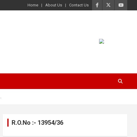
Home
About Us
Contact Us
.
R.O.No :- 13954/36