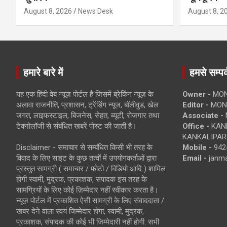
August 8, 2026
News Desk
August 8, 2
हमारे बारे में
हमसे सम्पर्
यह एक हिंदी वेब न्यूज़ पोर्टल है जिसमें ब्रेकिंग न्यूज़ के
Owner -
MON
अलावा राजनीति, प्रशासन, ट्रेंडिंग न्यूज, बॉलीवुड, खेल
Editor -
MONE
जगत, लाइफस्टाइल, बिजनेस, सेहत, ब्यूटी, रोजगार तथा
Associate -
टेक्नोलॉजी से संबंधित खबरें पोस्ट की जाती है।
Office -
KANK
KANKALIPARA
Disclaimer - समाचार से सम्बंधित किसी भी तरह के
Mobile -
942
विवाद के लिए साइट के कुछ तत्वों में उपयोगकर्ताओं द्वारा
Email -
janm
प्रस्तुत सामग्री ( समाचार / फोटो / विडियो आदि ) शामिल
होगी स्वामी, मुद्रक, प्रकाशक, संपादक इस तरह के
सामग्रियों के लिए कोई ज़िम्मेदार नहीं स्वीकार करता है।
न्यूज़ पोर्टल में प्रकाशित ऐसी सामग्री के लिए संवाददाता /
खबर देने वाला स्वयं जिम्मेदार होगा, स्वामी, मुद्रक,
प्रकाशक, संपादक की कोई भी जिम्मेदारी नहीं होगी. सभी