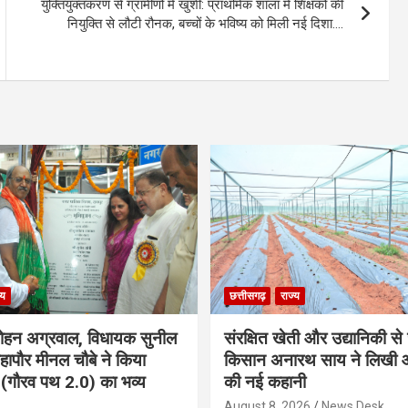
युक्तियुक्तकरण से ग्रामीणों में खुशी: प्राथमिक शाला में शिक्षकों की
नियुक्ति से लौटी रौनक, बच्चों के भविष्य को मिली नई दिशा….
्य
छत्तीसगढ़
राज्य
ोहन अग्रवाल, विधायक सुनील
संरक्षित खेती और उद्यानिकी से
ापौर मीनल चौबे ने किया
किसान अनारथ साय ने लिखी आत
ड’ (गौरव पथ 2.0) का भव्य
की नई कहानी
August 8, 2026
News Desk