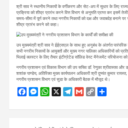
श्री साव ने स्थानीय निकायों के वर्गीकरण और सेट-अप में सुधार के लिए राज्य श
प्रक्रिया को शीघ्र प्रारंभ करने वित्त विभाग से अनुमति प्राप्त कर इसमें तेजी स
समय-सीमा में पूर्ण करने तथा नगरीय निकायों को दक्ष और जवाबदेह बनाने पर जो
शीघ्र प्रारंभ करने को कहा।
उप मुख्यमंत्री श्री साव ने ईईएसएल के साथ हुए अनुबंध के अंतर्गत पारंपरिक 
सभी नगरीय निकायों के आयुक्तों और मुख्य नगर पालिका अधिकारियों को प्रतिदिन 
भिलाई क्लस्टर के लिए तैयार इंटीग्रेटेड सॉलिड वेस्ट मैनेजमेंट परियोजना 
नगरीय प्रशासन एवं विकास विभाग की उप सचिव डॉ. रेणुका श्रीवास्तव और डॉ
शशांक पाण्डेय, अतिरिक्त मुख्य कार्यपालन अधिकारी श्री दुष्यंत कुमार रायस्
नगरीय प्रशासन विभाग एवं सुडा के अधिकारी बैठक में मौजूद थे।
F
M
W
X
T
G
C
S
a
es
h
el
m
o
h
ce
se
at
e
ail
py
ar
b
n
s
gr
Li
e
Post