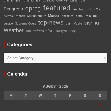
CM
Chief Minister
Chief Minister Dr. Yadav
Chief Minister Sai
featured
dprcg
Congress
High Court
fire
fraud
Murder
rape
Mohan Yadav
Naxalites
rain
Kejriwal
mohan
petrol
top-news
vishnu
Supreme Court
Vastu
suicide
train
Weather
भोपाल
रायपुर
इंदौर
छत्तीसगढ़
मध्य प्रदेश
Categories
Categories
Calendar
AUGUST 2026
M
T
W
T
F
S
S
1
2