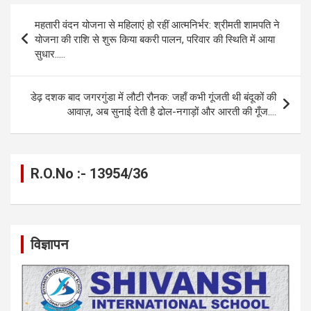
b
n
s
gr
Li
e
Post
महतारी वंदन योजना से महिलाएं हो रहीं आत्मनिर्भर: श्रीमती शामपति ने
o
g
A
a
n
navigation
योजना की राशि से शुरू किया बकरी पालन, परिवार की स्थिति में आया
o
er
p
m
k
सुधार…..
k
p
डेढ़ दशक बाद जगरगुंडा में लौटी रौनक: जहाँ कभी गूंजती थी बंदूकों की
आवाज़, अब सुनाई देती है ढोल-नगाड़ों और आरती की गूँज….
R.O.No :- 13954/36
विज्ञापन