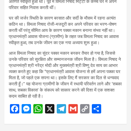
अंतर्गत स्वीकृत हुआ था। पूर्व में विमला निषाद मिट्टी के कच्चे घर में अपने
परिवार सहित निवास करती थीं।
घर की जर्जर स्थिति के कारण बरसात और सर्दी के मौसम में रहना अत्यंत
कठिन था। विमला निषाद रोजी-मजदूरी कर अपने परिवार का भरण-पोषण
करती थीं परंतु सीमित आय के कारण पक्का मकान बनाना संभव नहीं था।
प्रधानमंत्री आवास योजना (ग्रामीण) के तहत जब विमला निषाद का आवास
स्वीकृत हुआ, तब उनके जीवन का एक नया अध्याय शुरू हुआ।
आज विमला निषाद का सुंदर पक्का मकान बनकर तैयार हो गया है, जिससे
उनके परिवार को सुरक्षित और सम्मानजनक जीवन मिला है। विमला निषाद ने
प्रधानमंत्री श्री नरेंद्र मोदी और मुख्यमंत्री श्री विष्णु देव साय का आभार
व्यक्त करते हुए कहा कि “प्रधानमंत्री आवास योजना से हमें अपना पक्का घर
मिला है, जो पहले एक सपना था। इसके लिए मैं सरकार का दिल से धन्यवाद
करती हूँ।” यह योजना ग्रामीणों के जीवन में स्थायी परिवर्तन लाने और ‘सबका
साथ, सबका विकास’ के संकल्प को साकार करने की दिशा में एक सशक्त
कदम साबित हो रही है।
F
M
W
X
T
G
C
S
a
es
h
el
m
o
h
ce
se
at
e
ail
py
ar