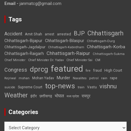
Email -
janmatcg@gmail.com
Tags
Chhattisgarh
BJP
Accident
Amit Shah
arrested
arrest
Chhattisgarh-Bijapur
Chhattisgarh-Bilaspur
Chhattisgarh-Durg
Chhattisgarh-Korba
Chhattisgarh-Jagdalpur
Chhattisgarh-Kabirdham
Chhattisgarh-Raipur
Chhattisgarh-Raigarh
Chhattisgarh-Sukma
CM
Chief Minister
Chief Minister Dr. Yadav
Chief Minister Sai
featured
dprcg
Congress
High Court
fire
fraud
Murder
rape
Mohan Yadav
Naxalites
rain
Kejriwal
mohan
petrol
top-news
vishnu
Supreme Court
Vastu
suicide
train
Weather
भोपाल
रायपुर
इंदौर
छत्तीसगढ़
मध्य प्रदेश
Categories
Categories