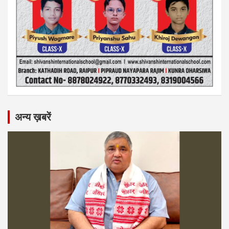
अन्य ख़बरें