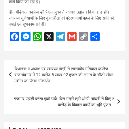
कार्य किया जा रहा है।
डीन मेडिकल कालेज डॉ. पीएम लुका ने स्वागत उद्बोधन दिया । उन्होंने
स्वास्थ्य सुविधाओं के लिए दूरदर्शिता एवं प्रेरणादायी पहल के लिए सभी को
बधाई एवं शुभकामनाएं दी।
F
M
W
X
T
G
C
S
a
es
h
el
m
o
h
ce
se
at
e
ail
py
ar
b
n
s
gr
Li
e
Post
विधानसभा अध्यक्ष एवं स्वास्थ्य मंत्री ने शासकीय मेडिकल कालेज
o
g
A
a
n
navigation
राजनांदगांव में 12 करोड़ 5 लाख 92 हजार की लागत के सीटी स्कैन
o
er
p
m
k
मशीन का किया लोकार्पण….
k
p
गजमार पहाड़ी बनेगा इको पार्क: वित्त मंत्री श्री ओ.पी. चौधरी ने किए 8
करोड़ के विकास कार्यों का भूमि पूजन….