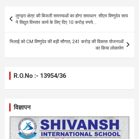
ce
se
at
e
ail
py
ar
b
n
s
gr
Li
e
Post
लुण्ड्रा क्षेत्र की बिजली समस्याओं का होगा समाधान: सीएम विष्णुदेव साय
o
g
A
a
n
navigation
ने विद्युत विस्तार कार्य के लिए दिए 10 करोड़ रुपये….
o
er
p
m
k
k
p
भिलाई को CM विष्णुदेव की बड़ी सौगात, 241 करोड़ की विकास योजनाओं
का किया लोकार्पण
R.O.No :- 13954/36
विज्ञापन