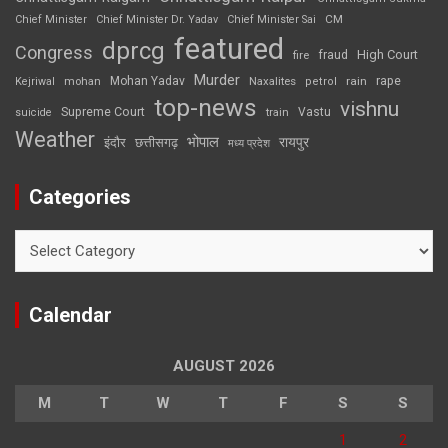
CM
Chief Minister
Chief Minister Dr. Yadav
Chief Minister Sai
featured
dprcg
Congress
High Court
fire
fraud
Murder
rape
Mohan Yadav
Naxalites
rain
Kejriwal
mohan
petrol
top-news
vishnu
Supreme Court
Vastu
suicide
train
Weather
भोपाल
रायपुर
इंदौर
छत्तीसगढ़
मध्य प्रदेश
Categories
Categories
Calendar
AUGUST 2026
M
T
W
T
F
S
S
1
2