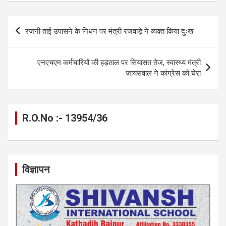
ce
se
at
e
ail
py
ar
b
n
s
gr
Li
e
Post
रजनी ताई उपासने के निधन पर मंत्री रजवाड़े ने व्यक्त किया दुःख
o
g
A
a
n
navigation
o
er
p
m
k
एनएचएम कर्मचारियों की हड़ताल पर सियासत तेज, स्वास्थ्य मंत्री
k
p
जायसवाल ने कांग्रेस को घेरा
R.O.No :- 13954/36
विज्ञापन