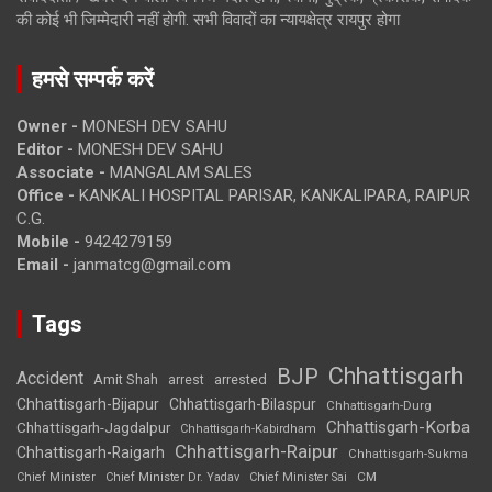
की कोई भी जिम्मेदारी नहीं होगी. सभी विवादों का न्यायक्षेत्र रायपुर होगा
हमसे सम्पर्क करें
Owner -
MONESH DEV SAHU
Editor -
MONESH DEV SAHU
Associate -
MANGALAM SALES
Office -
KANKALI HOSPITAL PARISAR, KANKALIPARA, RAIPUR
C.G.
Mobile -
9424279159
Email -
janmatcg@gmail.com
Tags
Chhattisgarh
BJP
Accident
Amit Shah
arrested
arrest
Chhattisgarh-Bijapur
Chhattisgarh-Bilaspur
Chhattisgarh-Durg
Chhattisgarh-Korba
Chhattisgarh-Jagdalpur
Chhattisgarh-Kabirdham
Chhattisgarh-Raipur
Chhattisgarh-Raigarh
Chhattisgarh-Sukma
CM
Chief Minister
Chief Minister Dr. Yadav
Chief Minister Sai