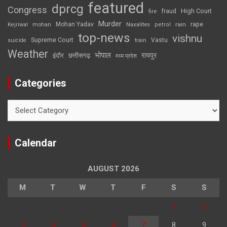
featured
dprcg
Congress
High Court
fire
fraud
Murder
rape
Mohan Yadav
Naxalites
rain
Kejriwal
mohan
petrol
top-news
vishnu
Supreme Court
Vastu
suicide
train
Weather
भोपाल
रायपुर
इंदौर
छत्तीसगढ़
मध्य प्रदेश
Categories
Categories
Calendar
AUGUST 2026
M
T
W
T
F
S
S
1
2
3
4
5
6
7
8
9