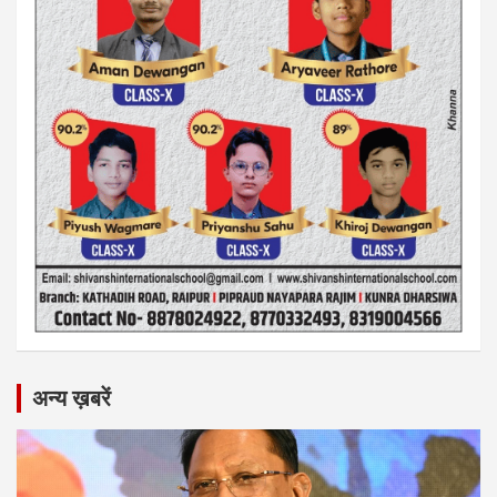
अन्य ख़बरें