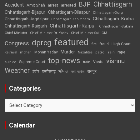
Chhattisgarh
BJP
Accident
Amit Shah
arrested
arrest
Chhattisgarh-Bijapur
Chhattisgarh-Bilaspur
Chhattisgarh-Durg
Chhattisgarh-Korba
Chhattisgarh-Jagdalpur
Chhattisgarh-Kabirdham
Chhattisgarh-Raipur
Chhattisgarh-Raigarh
Chhattisgarh-Sukma
CM
Chief Minister
Chief Minister Dr. Yadav
Chief Minister Sai
featured
dprcg
Congress
High Court
fire
fraud
Murder
rape
Mohan Yadav
Naxalites
rain
Kejriwal
mohan
petrol
top-news
vishnu
Supreme Court
Vastu
suicide
train
Weather
भोपाल
रायपुर
इंदौर
छत्तीसगढ़
मध्य प्रदेश
Categories
Categories
Calendar