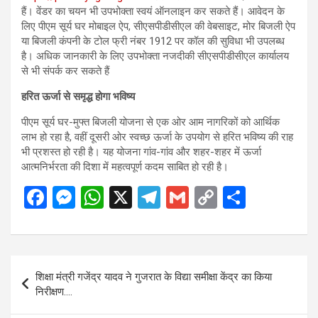
हैं। वेंडर का चयन भी उपभोक्ता स्वयं ऑनलाइन कर सकते हैं। आवेदन के
लिए पीएम सूर्य घर मोबाइल ऐप, सीएसपीडीसीएल की वेबसाइट, मोर बिजली ऐप
या बिजली कंपनी के टोल फ्री नंबर 1912 पर कॉल की सुविधा भी उपलब्ध
है। अधिक जानकारी के लिए उपभोक्ता नजदीकी सीएसपीडीसीएल कार्यालय
से भी संपर्क कर सकते हैं
हरित ऊर्जा से समृद्ध होगा भविष्य
पीएम सूर्य घर-मुफ्त बिजली योजना से एक ओर आम नागरिकों को आर्थिक
लाभ हो रहा है, वहीं दूसरी ओर स्वच्छ ऊर्जा के उपयोग से हरित भविष्य की राह
भी प्रशस्त हो रही है। यह योजना गांव-गांव और शहर-शहर में ऊर्जा
आत्मनिर्भरता की दिशा में महत्वपूर्ण कदम साबित हो रही है।
F
M
W
X
T
G
C
S
a
es
h
el
m
o
h
ce
se
at
e
ail
py
ar
b
n
s
gr
Li
e
Post
शिक्षा मंत्री गजेंद्र यादव ने गुजरात के विद्या समीक्षा केंद्र का किया
o
g
A
a
n
navigation
निरीक्षण….
o
er
p
m
k