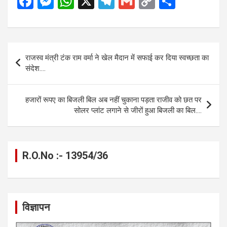
F
M
W
X
T
G
C
S
a
es
h
el
m
o
h
ce
se
at
e
ail
py
ar
b
n
s
gr
Li
e
Post
राजस्व मंत्री टंक राम वर्मा ने खेल मैदान में सफाई कर दिया स्वच्छता का
o
g
A
a
n
navigation
संदेश….
o
er
p
m
k
k
p
हजारों रूपए का बिजली बिल अब नहीं चुकाना पड़ता राजीव को छत पर
सोलर प्लांट लगाने से जीरों हुआ बिजली का बिल….
R.O.No :- 13954/36
विज्ञापन