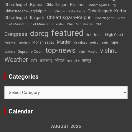
Chhattisgarh-Bijapur
Chhattisgarh-Bilaspur
Chhattisgarh-Durg
Chhattisgarh-Korba
Chhattisgarh-Jagdalpur
Chhattisgarh-Kabirdham
Chhattisgarh-Raipur
Chhattisgarh-Raigarh
Chhattisgarh-Sukma
CM
Chief Minister
Chief Minister Dr. Yadav
Chief Minister Sai
featured
dprcg
Congress
High Court
fire
fraud
Murder
rape
Mohan Yadav
Naxalites
rain
Kejriwal
mohan
petrol
top-news
vishnu
Supreme Court
Vastu
suicide
train
Weather
भोपाल
रायपुर
इंदौर
छत्तीसगढ़
मध्य प्रदेश
Categories
Categories
Calendar
AUGUST 2026