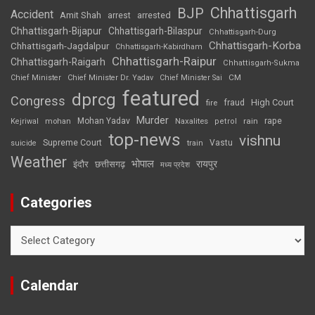
Chhattisgarh
BJP
Accident
Amit Shah
arrested
arrest
Chhattisgarh-Bijapur
Chhattisgarh-Bilaspur
Chhattisgarh-Durg
Chhattisgarh-Korba
Chhattisgarh-Jagdalpur
Chhattisgarh-Kabirdham
Chhattisgarh-Raipur
Chhattisgarh-Raigarh
Chhattisgarh-Sukma
CM
Chief Minister
Chief Minister Dr. Yadav
Chief Minister Sai
featured
dprcg
Congress
High Court
fire
fraud
Murder
rape
Mohan Yadav
Naxalites
rain
Kejriwal
mohan
petrol
top-news
vishnu
Supreme Court
Vastu
suicide
train
Weather
भोपाल
रायपुर
इंदौर
छत्तीसगढ़
मध्य प्रदेश
Categories
Categories
Calendar