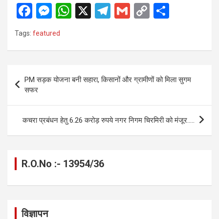
F
M
W
X
T
G
C
S
a
es
h
el
m
o
h
Tags:
featured
ce
se
at
e
ail
py
ar
b
n
s
gr
Li
e
o
g
A
a
n
Post
PM सड़क योजना बनी सहारा, किसानों और ग्रामीणों को मिला सुगम
o
er
p
m
k
navigation
सफर
k
p
कचरा प्रबंधन हेतु 6.26 करोड़ रुपये नगर निगम चिरमिरी को मंजूर…..
R.O.No :- 13954/36
विज्ञापन