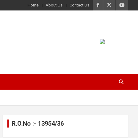
Home
About Us
Contact Us
R.O.No :- 13954/36