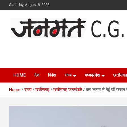
Skip
Saturday, August 8, 2026
to
content
Janmat CG
Voice of Chhattisgarh
HOME
देश
विदेश
राज्य
मध्यप्रदेश
छत्तीसगढ़
Home
राज्य
छत्तीसगढ़
छत्तीसगढ़ जनसंपर्क
कम लागत से गेहूं की फसल मे