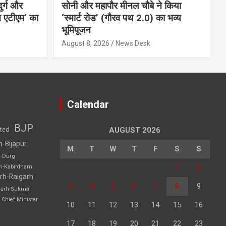
ुर्ग और
सोनी और महापौर मीनल चौबे ने किया
रेन एटीएम‘ का
‘स्मार्ट रोड’ (गौरव पथ 2.0) का भव्य
भूमिपूजन
August 8, 2026
News Desk
Calendar
BJP
sted
AUGUST 2026
h-Bijapur
M
T
W
T
F
S
S
h-Durg
1
2
rh-Kabirdham
rh-Raigarh
3
4
5
6
7
8
9
garh-Sukma
Chief Minister
10
11
12
13
14
15
16
17
18
19
20
21
22
23