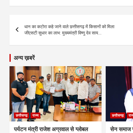
ce
se
at
e
ail
py
ar
b
n
s
gr
Li
e
Post
o
g
A
a
n
धान का कटोरा कहे जाने वाले छत्तीसगढ़ में किसानों को मिला
navigation
o
er
p
m
k
जीएसटी सुधार का लाभ: मुख्यमंत्री विष्णु देव साय….
k
p
अन्य ख़बरें
छत्तीसगढ़
राज्य
छत्तीसगढ़
राज
पर्यटन मंत्री राजेश अग्रवाल से ग्लोबल
सेन समाज 