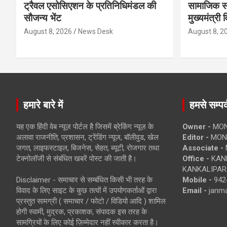
ट्रैवल एसोसिएशन के प्रतिनिधिमंडल की
सामाजिक स
सौजन्य भेंट
मुख्यमंत्री 
August 8, 2026
News Desk
August 8, 2
हमारे बारे में
हमसे सम्पर्
यह एक हिंदी वेब न्यूज़ पोर्टल है जिसमें ब्रेकिंग न्यूज़ के
Owner -
MON
अलावा राजनीति, प्रशासन, ट्रेंडिंग न्यूज, बॉलीवुड, खेल
Editor -
MONE
जगत, लाइफस्टाइल, बिजनेस, सेहत, ब्यूटी, रोजगार तथा
Associate -
टेक्नोलॉजी से संबंधित खबरें पोस्ट की जाती है।
Office -
KANK
KANKALIPARA
Disclaimer - समाचार से सम्बंधित किसी भी तरह के
Mobile -
942
विवाद के लिए साइट के कुछ तत्वों में उपयोगकर्ताओं द्वारा
Email -
janm
प्रस्तुत सामग्री ( समाचार / फोटो / विडियो आदि ) शामिल
होगी स्वामी, मुद्रक, प्रकाशक, संपादक इस तरह के
सामग्रियों के लिए कोई ज़िम्मेदार नहीं स्वीकार करता है।