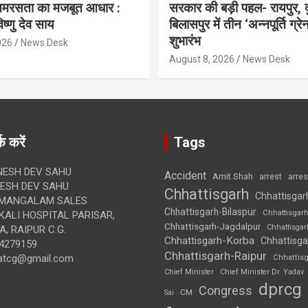
मरसता का मजबूत आधार :
सरकार की बड़ी पहल- रायपुर, द
विष्णु देव साय
बिलासपुर में तीन ‘अन्नपूर्ति ग्
शुभारंभ
026
News Desk
August 8, 2026
News Desk
क करें
Tags
ESH DEV SAHU
Accident
Amit Shah
arre
arrest
SH DEV SAHU
Chhattisgarh
Chhattisgar
MANGALAM SALES
Chhattisgarh-Bilaspur
Chhattisgar
ALI HOSPITAL PARISAR,
Chhattisgarh-Jagdalpur
Chhattisga
, RAIPUR C.G.
Chhattisgarh-Korba
Chhattisga
4279159
Chhattisgarh-Raipur
atcg@gmail.com
Chhattis
Chief Minister
Chief Minister Dr. Yadav
dprcg
Congress
CM
Sai