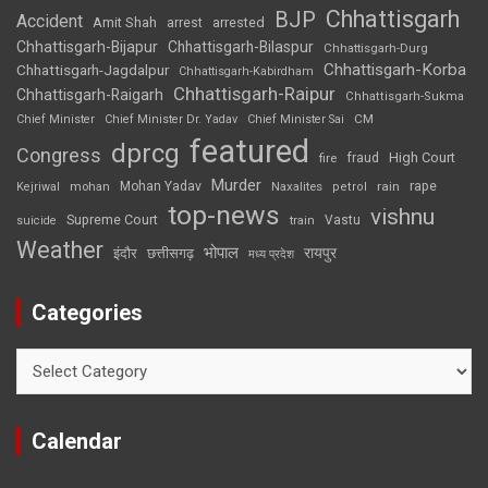
Chhattisgarh
BJP
Accident
Amit Shah
arrested
arrest
Chhattisgarh-Bijapur
Chhattisgarh-Bilaspur
Chhattisgarh-Durg
Chhattisgarh-Korba
Chhattisgarh-Jagdalpur
Chhattisgarh-Kabirdham
Chhattisgarh-Raipur
Chhattisgarh-Raigarh
Chhattisgarh-Sukma
CM
Chief Minister
Chief Minister Dr. Yadav
Chief Minister Sai
featured
dprcg
Congress
High Court
fire
fraud
Murder
rape
Mohan Yadav
Naxalites
rain
Kejriwal
mohan
petrol
top-news
vishnu
Supreme Court
Vastu
suicide
train
Weather
भोपाल
रायपुर
इंदौर
छत्तीसगढ़
मध्य प्रदेश
Categories
Categories
Calendar