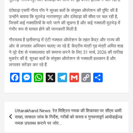
दंतेवाड़ा एसपी गौरव रॉय ने सुरक्षा बलों के संयुक्त ऑपरेशन की पुष्टि की है
उन्होंने बताया कि मुठभेड़ नारायणपुर और दंतेवाड़ा की सीमा पर चल रही है,
जिसमें कई नक्सलियों के मारे जाने की सूचना है और कई नक्सली मुठभेड़ में
गंभीर रूप से घायल होने की जानकारी मिली है.
गौरतलब है छ्तीसगढ़ में एंटी नक्सल ऑपरेशन के तहत केंद्र और राज्य की
ओर से लगातार अभियान चलाए जा रहे हैं. केंद्रीय मंत्री गृह मंत्री अमित शाह
ने पूरे देश से नक्सलवाद को समाप्त करने के लिए 31 मार्च, 2026 की तारीख
मुकर्रर की है. सुरक्षा बलों के संयुक्त ऑपरेशन से नक्सली हलकान है और
लगातार सरेंडर कर रहे हैं.
F
M
W
X
T
G
C
S
a
es
h
el
m
o
h
ce
se
at
e
ail
py
ar
b
n
s
gr
Li
e
Post
Uttarakhand News: रेत मिश्रित नमक की शिकायत पर सीएम धामी
o
g
A
a
n
navigation
सख्त, तत्काल जांच के निर्देश, गरीबों को सस्ता व गुणवत्तापूर्ण आयोडाईज्ड
o
er
p
m
k
नमक उपलब्ध कराने पर जोर….