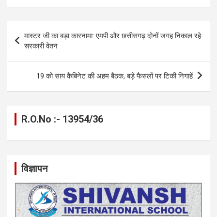
ce
se
at
e
ail
py
ar
b
n
s
gr
Li
e
Post
मास्टर जी का बड़ा कारनामा: एमपी और छत्तीसगढ़ दोनों जगह निकाल रहे
o
g
A
a
n
navigation
सरकारी वेतन
o
er
p
m
k
k
p
19 को साय कैबिनेट की अहम बैठक, बड़े फैसलों पर टिकी निगाहें
R.O.No :- 13954/36
विज्ञापन