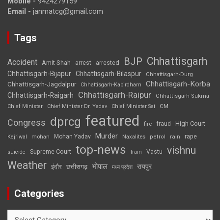
Mobile -
9424279159
Email -
janmatcg@gmail.com
Tags
Chhattisgarh
BJP
Accident
Amit Shah
arrested
arrest
Chhattisgarh-Bijapur
Chhattisgarh-Bilaspur
Chhattisgarh-Durg
Chhattisgarh-Korba
Chhattisgarh-Jagdalpur
Chhattisgarh-Kabirdham
Chhattisgarh-Raipur
Chhattisgarh-Raigarh
Chhattisgarh-Sukma
CM
Chief Minister
Chief Minister Dr. Yadav
Chief Minister Sai
featured
dprcg
Congress
High Court
fire
fraud
Murder
rape
Mohan Yadav
Naxalites
rain
Kejriwal
mohan
petrol
top-news
vishnu
Supreme Court
Vastu
suicide
train
Weather
भोपाल
रायपुर
इंदौर
छत्तीसगढ़
मध्य प्रदेश
Categories
Categories