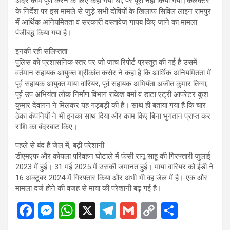
अंदर काम पूर्ण करने के लिए कहा गया था, पर पूरा नहीं किया गया।कलेक्टर
के निर्देश पर इस मामले से जुड़े सभी दोषियों के खिलाफ सिविल लाइन रामपुर
में आर्थिक अनियमितता व सरकारी दस्तावेज गायब किए जाने का मामला
पंजीबद्ध किया गया है।
इनकी रही संलिप्तता
पुलिस को प्रशासनिक स्तर पर जो जांच रिपोर्ट प्रस्तुत की गई है उसमें
वर्तमान सहायक आयुक्त श्रीकांत कसेर ने कहा है कि आर्थिक अनियमितता में
पूर्व सहायक आयुक्त माया वारियर, पूर्व सहायक अभियंता अजीत कुमार तिग्गा,
पूर्व उप अभियंता लोक निर्माण विभाग राकेश वर्मा व डाटा एंट्री आपरेटर कुश
कुमार देवांगन ने मिलकर यह गड़बड़ी की है। साथ ही बताया गया है कि चार
ठेका कंपनियों ने भी इनका साथ दिया और काम किए बिना भुगतान प्राप्त कर
राशि का बंदरबाट किए।
पहले से बंद है जेल में, बढ़ी परेशानी
डीएमएफ और कोयला परिवहन घोटाले में फंसी रानू साहू की गिरफ्तारी जुलाई
2023 में हुई। 31 मई 2025 में उसकी जमानत हुई। माया वारियर को ईडी ने
16 अक्टूबर 2024 में गिरफ्तार किया और अभी भी वह जेल में है। एक और
मामला दर्ज होने की वजह से माया की परेशानी बढ़ गई है।
F
M
W
X
T
G
C
S
a
es
h
el
m
o
h