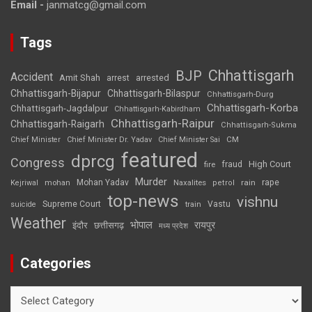
Email -
janmatcg@gmail.com
Tags
Chhattisgarh
BJP
Accident
Amit Shah
arrested
arrest
Chhattisgarh-Bijapur
Chhattisgarh-Bilaspur
Chhattisgarh-Durg
Chhattisgarh-Korba
Chhattisgarh-Jagdalpur
Chhattisgarh-Kabirdham
Chhattisgarh-Raipur
Chhattisgarh-Raigarh
Chhattisgarh-Sukma
CM
Chief Minister
Chief Minister Dr. Yadav
Chief Minister Sai
featured
dprcg
Congress
High Court
fire
fraud
Murder
rape
Mohan Yadav
Naxalites
rain
Kejriwal
mohan
petrol
top-news
vishnu
Supreme Court
Vastu
suicide
train
Weather
भोपाल
रायपुर
इंदौर
छत्तीसगढ़
मध्य प्रदेश
Categories
Categories