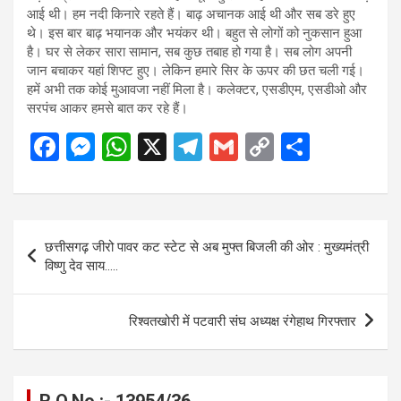
आई थी। हम नदी किनारे रहते हैं। बाढ़ अचानक आई थी और सब डरे हुए
थे। इस बार बाढ़ भयानक और भयंकर थी। बहुत से लोगों को नुकसान हुआ
है। घर से लेकर सारा सामान, सब कुछ तबाह हो गया है। सब लोग अपनी
जान बचाकर यहां शिफ्ट हुए। लेकिन हमारे सिर के ऊपर की छत चली गई।
हमें अभी तक कोई मुआवजा नहीं मिला है। कलेक्टर, एसडीएम, एसडीओ और
सरपंच आकर हमसे बात कर रहे हैं।
F
M
W
X
T
G
C
S
a
es
h
el
m
o
h
ce
se
at
e
ail
py
ar
b
n
s
gr
Li
e
Post
छत्तीसगढ़ जीरो पावर कट स्टेट से अब मुफ्त बिजली की ओर : मुख्यमंत्री
o
g
A
a
n
navigation
विष्णु देव साय…..
o
er
p
m
k
k
p
रिश्वतखोरी में पटवारी संघ अध्यक्ष रंगेहाथ गिरफ्तार
R.O.No :- 13954/36