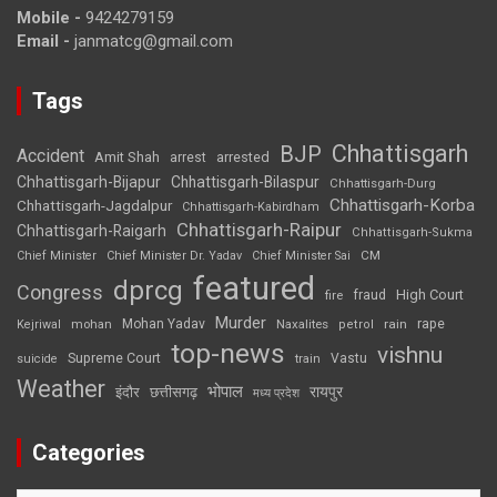
Mobile -
9424279159
Email -
janmatcg@gmail.com
Tags
Chhattisgarh
BJP
Accident
Amit Shah
arrested
arrest
Chhattisgarh-Bijapur
Chhattisgarh-Bilaspur
Chhattisgarh-Durg
Chhattisgarh-Korba
Chhattisgarh-Jagdalpur
Chhattisgarh-Kabirdham
Chhattisgarh-Raipur
Chhattisgarh-Raigarh
Chhattisgarh-Sukma
CM
Chief Minister
Chief Minister Dr. Yadav
Chief Minister Sai
featured
dprcg
Congress
High Court
fire
fraud
Murder
rape
Mohan Yadav
Naxalites
rain
Kejriwal
mohan
petrol
top-news
vishnu
Supreme Court
Vastu
suicide
train
Weather
भोपाल
रायपुर
इंदौर
छत्तीसगढ़
मध्य प्रदेश
Categories