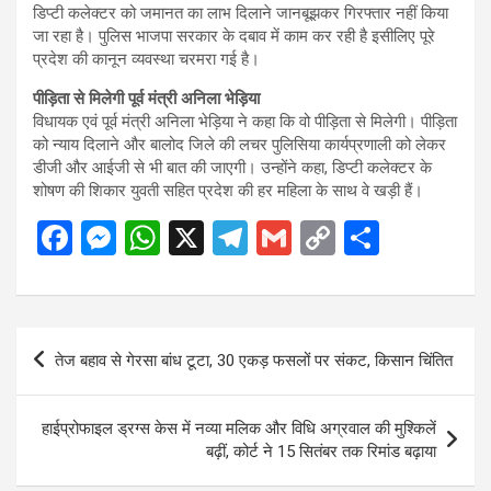
डिप्टी कलेक्टर को जमानत का लाभ दिलाने जानबूझकर गिरफ्तार नहीं किया
जा रहा है। पुलिस भाजपा सरकार के दबाव में काम कर रही है इसीलिए पूरे
प्रदेश की कानून व्यवस्था चरमरा गई है।
पीड़िता से मिलेगी पूर्व मंत्री अनिला भेड़िया
विधायक एवं पूर्व मंत्री अनिला भेड़िया ने कहा कि वो पीड़िता से मिलेगी। पीड़िता
को न्याय दिलाने और बालोद जिले की लचर पुलिसिया कार्यप्रणाली को लेकर
डीजी और आईजी से भी बात की जाएगी। उन्होंने कहा, डिप्टी कलेक्टर के
शोषण की शिकार युवती सहित प्रदेश की हर महिला के साथ वे खड़ी हैं।
F
M
W
X
T
G
C
S
a
es
h
el
m
o
h
ce
se
at
e
ail
py
ar
b
n
s
gr
Li
e
Post
तेज बहाव से गेरसा बांध टूटा, 30 एकड़ फसलों पर संकट, किसान चिंतित
o
g
A
a
n
navigation
o
er
p
m
k
हाईप्रोफाइल ड्रग्स केस में नव्या मलिक और विधि अग्रवाल की मुश्किलें
k
p
बढ़ीं, कोर्ट ने 15 सितंबर तक रिमांड बढ़ाया