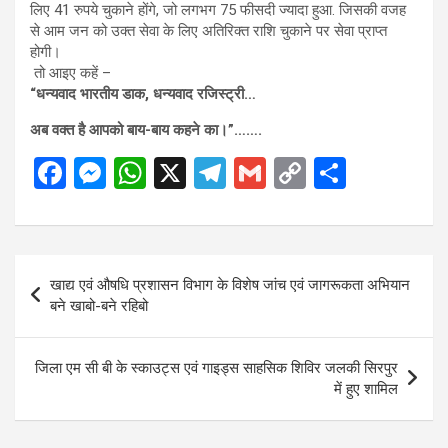
लिए 41 रुपये चुकाने होंगे, जो लगभग 75 फीसदी ज्यादा हुआ. जिसकी वजह
से आम जन को उक्त सेवा के लिए अतिरिक्त राशि चुकाने पर सेवा प्राप्त
होगी।
तो आइए कहें –
“धन्यवाद भारतीय डाक, धन्यवाद रजिस्ट्री…
अब वक्त है आपको बाय-बाय कहने का।”…….
F
M
W
X
T
G
C
S
a
es
h
el
m
o
h
ce
se
at
e
ail
py
ar
b
n
s
gr
Li
e
Post
खाद्य एवं औषधि प्रशासन विभाग के विशेष जांच एवं जागरूकता अभियान
o
g
A
a
n
navigation
बने खाबो-बने रहिबो
o
er
p
m
k
k
p
जिला एम सी बी के स्काउट्स एवं गाइड्स साहसिक शिविर जलकी सिरपुर
में हुए शामिल