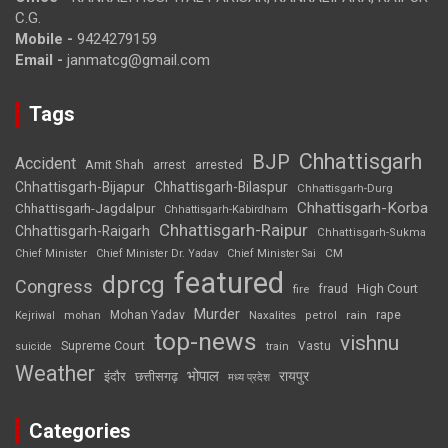
C.G.
Mobile -
9424279159
Email -
janmatcg@gmail.com
Tags
Chhattisgarh
BJP
Accident
Amit Shah
arrested
arrest
Chhattisgarh-Bijapur
Chhattisgarh-Bilaspur
Chhattisgarh-Durg
Chhattisgarh-Korba
Chhattisgarh-Jagdalpur
Chhattisgarh-Kabirdham
Chhattisgarh-Raipur
Chhattisgarh-Raigarh
Chhattisgarh-Sukma
CM
Chief Minister
Chief Minister Dr. Yadav
Chief Minister Sai
featured
dprcg
Congress
High Court
fire
fraud
Murder
rape
Mohan Yadav
Naxalites
rain
Kejriwal
mohan
petrol
top-news
vishnu
Supreme Court
Vastu
suicide
train
Weather
भोपाल
रायपुर
इंदौर
छत्तीसगढ़
मध्य प्रदेश
Categories