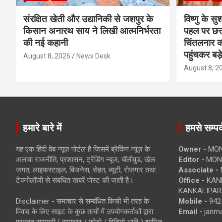
संरक्षित खेती और उद्यानिकी से जशपुर के
विष्णु के सु
किसान अनारथ साय ने लिखी आत्मनिर्भरता
पहल पर छत्त
की नई कहानी
चिंतलनार की 
पहुंचकर बड़
August 8, 2026
News Desk
August 8, 2
हमारे बारे में
हमसे सम्पर्
यह एक हिंदी वेब न्यूज़ पोर्टल है जिसमें ब्रेकिंग न्यूज़ के
Owner -
MON
अलावा राजनीति, प्रशासन, ट्रेंडिंग न्यूज, बॉलीवुड, खेल
Editor -
MONE
जगत, लाइफस्टाइल, बिजनेस, सेहत, ब्यूटी, रोजगार तथा
Associate -
टेक्नोलॉजी से संबंधित खबरें पोस्ट की जाती है।
Office -
KANK
KANKALIPARA
Disclaimer - समाचार से सम्बंधित किसी भी तरह के
Mobile -
942
विवाद के लिए साइट के कुछ तत्वों में उपयोगकर्ताओं द्वारा
Email -
janm
प्रस्तुत सामग्री ( समाचार / फोटो / विडियो आदि ) शामिल