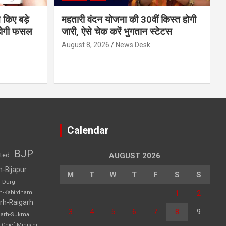
 किए बड़े
महतारी वंदन योजना की 30वीं किस्त होगी
होगी फसल
जारी, ऐसे चेक करें भुगतान स्टेटस
August 8, 2026
News Desk
Calendar
BJP
sted
AUGUST 2026
h-Bijapur
M
T
W
T
F
S
S
h-Durg
1
2
rh-Kabirdham
rh-Raigarh
3
4
5
6
7
8
9
garh-Sukma
Chief Minister