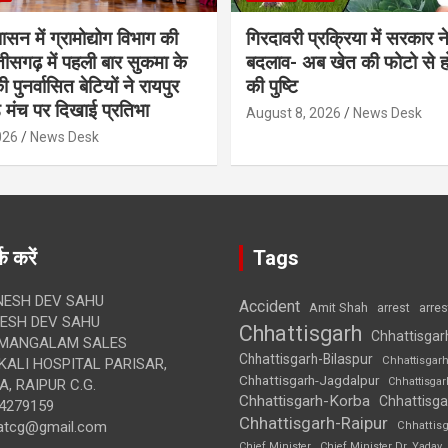
शासन में ग्रामोद्योग विभाग की
गिरदावरी प्रक्रिया में सरकार ने
ीसगढ़ में पहली बार सुकमा के
बदलाव- अब खेत की फोटो से 
पुनर्वासित बेटियों ने रायपुर
की पुष्टि
े मंच पर दिखाई प्रतिभा
August 8, 2026
News Desk
026
News Desk
क करें
Tags
ESH DEV SAHU
Accident
Amit Shah
arre
arrest
SH DEV SAHU
Chhattisgarh
Chhattisgar
MANGALAM SALES
Chhattisgarh-Bilaspur
Chhattisgar
ALI HOSPITAL PARISAR,
Chhattisgarh-Jagdalpur
Chhattisga
, RAIPUR C.G.
Chhattisgarh-Korba
Chhattisga
4279159
Chhattisgarh-Raipur
atcg@gmail.com
Chhattis
Chief Minister
Chief Minister Dr. Yadav