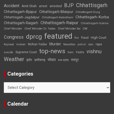
Chhattisgarh
BJP
Accident
Amit Shah
arrested
arrest
Chhattisgarh-Bijapur
Chhattisgarh-Bilaspur
Chhattisgarh-Durg
Chhattisgarh-Korba
Chhattisgarh-Jagdalpur
Chhattisgarh-Kabirdham
Chhattisgarh-Raipur
Chhattisgarh-Raigarh
Chhattisgarh-Sukma
CM
Chief Minister
Chief Minister Dr. Yadav
Chief Minister Sai
featured
dprcg
Congress
High Court
fire
fraud
Murder
rape
Mohan Yadav
Naxalites
rain
Kejriwal
mohan
petrol
top-news
vishnu
Supreme Court
Vastu
suicide
train
Weather
भोपाल
रायपुर
इंदौर
छत्तीसगढ़
मध्य प्रदेश
Categories
Categories
Calendar