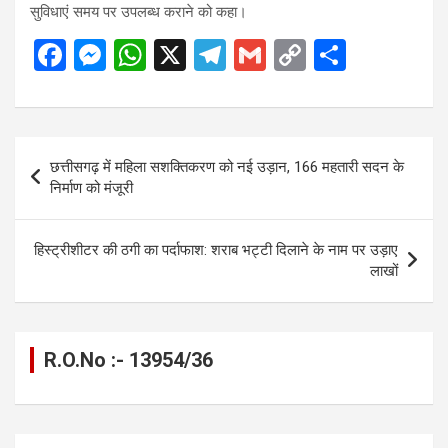
सुविधाएं समय पर उपलब्ध कराने को कहा।
F
M
W
X
T
G
C
S
a
es
h
el
m
o
h
ce
se
at
e
ail
py
ar
b
n
s
gr
Li
e
Post
छत्तीसगढ़ में महिला सशक्तिकरण को नई उड़ान, 166 महतारी सदन के
o
g
A
a
n
navigation
निर्माण को मंजूरी
o
er
p
m
k
k
p
हिस्ट्रीशीटर की ठगी का पर्दाफाश: शराब भट्टी दिलाने के नाम पर उड़ाए
लाखों
R.O.No :- 13954/36