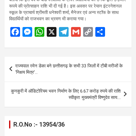
रूपये की प्रोत्साहन राशि भी दी गई है। इस अवसर पर रेयान इंटरनेशनल
स्कूल के प्राचार्य श्रीमती धनेश्वरी शर्मा, मैनेजर एवं अन्य स्टॉफ के साथ
विद्यार्थियों को राजभवन का भ्रमण भी कराया गया।
F
M
W
X
T
G
C
S
a
es
h
el
m
o
h
ce
se
at
e
ail
py
ar
b
n
s
gr
Li
e
Post
राज्यपाल रमेन डेका बने छत्तीसगढ़ के सभी 33 जिलों में टीबी मरीजों के
o
g
A
a
n
navigation
‘निक्षय मित्र’…
o
er
p
m
k
k
p
कुनकुरी में ऑडिटोरियम भवन निर्माण के लिए 6.67 करोड़ रुपये की राशि
स्वीकृत: मुख्यमंत्री विष्णुदेव साय….
R.O.No :- 13954/36