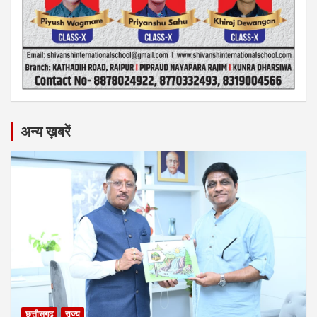
अन्य ख़बरें
छत्तीसगढ़
राज्य