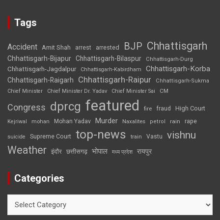
Tags
Chhattisgarh
BJP
Accident
Amit Shah
arrested
arrest
Chhattisgarh-Bijapur
Chhattisgarh-Bilaspur
Chhattisgarh-Durg
Chhattisgarh-Korba
Chhattisgarh-Jagdalpur
Chhattisgarh-Kabirdham
Chhattisgarh-Raipur
Chhattisgarh-Raigarh
Chhattisgarh-Sukma
CM
Chief Minister
Chief Minister Dr. Yadav
Chief Minister Sai
featured
dprcg
Congress
High Court
fire
fraud
Murder
rape
Mohan Yadav
Naxalites
rain
Kejriwal
mohan
petrol
top-news
vishnu
Supreme Court
Vastu
suicide
train
Weather
भोपाल
रायपुर
इंदौर
छत्तीसगढ़
मध्य प्रदेश
Categories
Categories