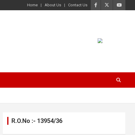
Home
About Us
Contact Us
R.O.No :- 13954/36