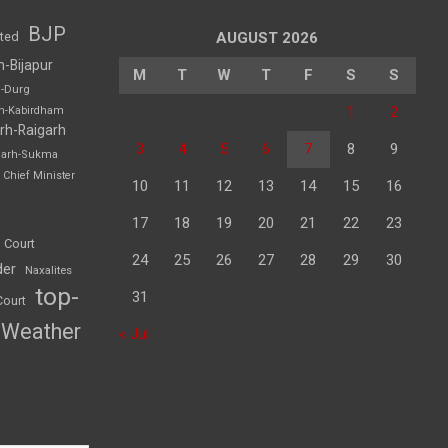
BJP
sted
AUGUST 2026
h-Bijapur
M
T
W
T
F
S
S
h-Durg
1
2
rh-Kabirdham
rh-Raigarh
3
4
5
6
7
8
9
garh-Sukma
Chief Minister
10
11
12
13
14
15
16
17
18
19
20
21
22
23
 Court
24
25
26
27
28
29
30
der
Naxalites
top-
31
Court
Weather
« Jul