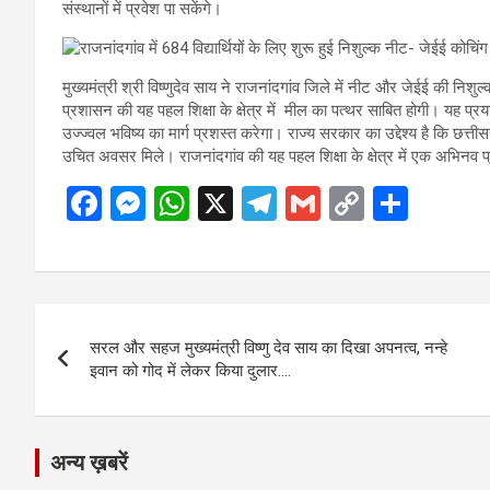
संस्थानों में प्रवेश पा सकेंगे।
मुख्यमंत्री श्री विष्णुदेव साय ने राजनांदगांव जिले में नीट और जेईई की निश
प्रशासन की यह पहल शिक्षा के क्षेत्र में मील का पत्थर साबित होगी। यह प्रय
उज्ज्वल भविष्य का मार्ग प्रशस्त करेगा। राज्य सरकार का उद्देश्य है कि छत्
उचित अवसर मिले। राजनांदगांव की यह पहल शिक्षा के क्षेत्र में एक अभिनव प्रे
F
M
W
X
T
G
C
S
a
es
h
el
m
o
h
ce
se
at
e
ail
py
ar
b
n
s
gr
Li
e
Post
o
g
A
a
n
सरल और सहज मुख्यमंत्री विष्णु देव साय का दिखा अपनत्व, नन्हे
navigation
o
er
p
m
k
इवान को गोद में लेकर किया दुलार….
k
p
अन्य ख़बरें