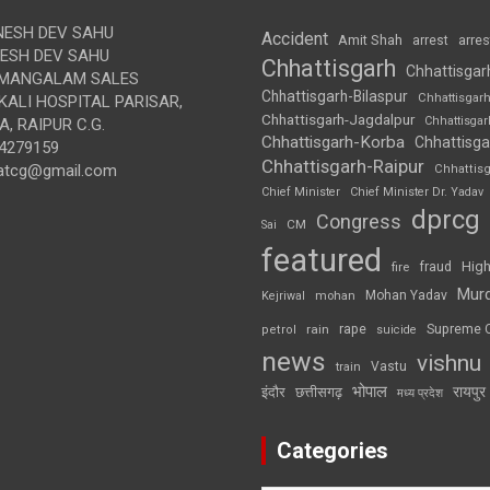
ESH DEV SAHU
Accident
Amit Shah
arre
arrest
SH DEV SAHU
Chhattisgarh
Chhattisgar
MANGALAM SALES
Chhattisgarh-Bilaspur
Chhattisgar
ALI HOSPITAL PARISAR,
Chhattisgarh-Jagdalpur
Chhattisga
, RAIPUR C.G.
Chhattisgarh-Korba
Chhattisga
4279159
Chhattisgarh-Raipur
atcg@gmail.com
Chhattis
Chief Minister
Chief Minister Dr. Yadav
dprcg
Congress
CM
Sai
featured
High
fire
fraud
Mur
Mohan Yadav
Kejriwal
mohan
rape
Supreme 
rain
petrol
suicide
news
vishnu
Vastu
train
भोपाल
रायपुर
इंदौर
छत्तीसगढ़
मध्य प्रदेश
Categories