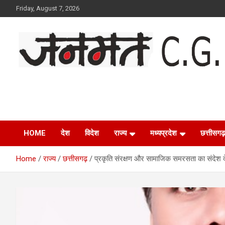
Skip
Friday, August 7, 2026
to
content
Janmat CG
Voice of Chhattisgarh
HOME
देश
विदेश
राज्य
मध्यप्रदेश
छत्तीसगढ़
Home
राज्य
छत्तीसगढ़
प्रकृति संरक्षण और सामाजिक समरसता का संदेश देता