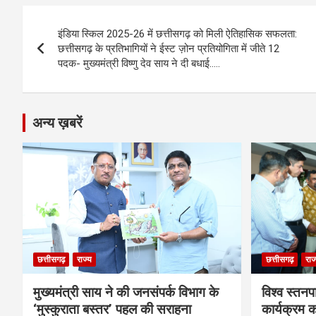
b
n
s
gr
Li
e
Post
o
g
A
a
n
इंडिया स्किल 2025-26 में छत्तीसगढ़ को मिली ऐतिहासिक सफलता:
navigation
o
er
p
m
k
छत्तीसगढ़ के प्रतिभागियों ने ईस्ट ज़ोन प्रतियोगिता में जीते 12
पदक- मुख्यमंत्री विष्णु देव साय ने दी बधाई…..
k
p
अन्य ख़बरें
छत्तीसगढ़
राज्य
छत्तीसगढ़
राज
मुख्यमंत्री साय ने की जनसंपर्क विभाग के
विश्व स्तनप
‘मुस्कुराता बस्तर’ पहल की सराहना
कार्यक्रम