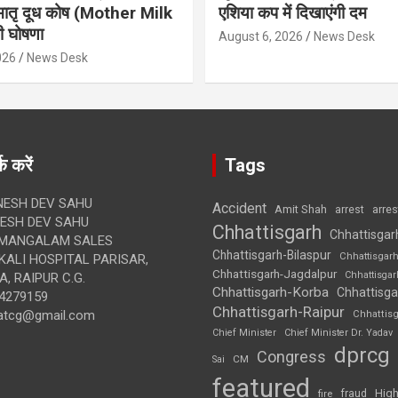
मातृ दूध कोष (Mother Milk
एशिया कप में दिखाएंगी दम
 घोषणा
August 6, 2026
News Desk
026
News Desk
क करें
Tags
ESH DEV SAHU
Accident
Amit Shah
arre
arrest
SH DEV SAHU
Chhattisgarh
Chhattisgar
MANGALAM SALES
Chhattisgarh-Bilaspur
Chhattisgar
ALI HOSPITAL PARISAR,
Chhattisgarh-Jagdalpur
Chhattisga
, RAIPUR C.G.
Chhattisgarh-Korba
Chhattisga
4279159
Chhattisgarh-Raipur
atcg@gmail.com
Chhattis
Chief Minister
Chief Minister Dr. Yadav
dprcg
Congress
CM
Sai
featured
High
fire
fraud