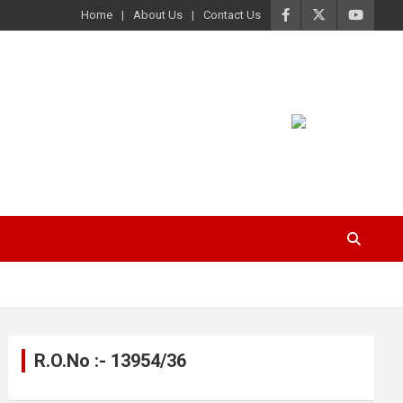
Home
About Us
Contact Us
R.O.No :- 13954/36