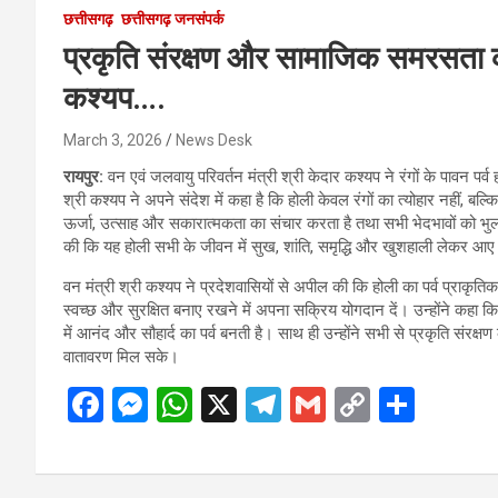
छत्तीसगढ़
छत्तीसगढ़ जनसंपर्क
प्रकृति संरक्षण और सामाजिक समरसता का स
कश्यप….
March 3, 2026
News Desk
रायपुर:
वन एवं जलवायु परिवर्तन मंत्री श्री केदार कश्यप ने रंगों के पावन पर्
श्री कश्यप ने अपने संदेश में कहा है कि होली केवल रंगों का त्योहार नहीं, ब
ऊर्जा, उत्साह और सकारात्मकता का संचार करता है तथा सभी भेदभावों को भुल
की कि यह होली सभी के जीवन में सुख, शांति, समृद्धि और खुशहाली लेकर आ
वन मंत्री श्री कश्यप ने प्रदेशवासियों से अपील की कि होली का पर्व प्राकृतिक
स्वच्छ और सुरक्षित बनाए रखने में अपना सक्रिय योगदान दें। उन्होंने कहा कि 
में आनंद और सौहार्द का पर्व बनती है। साथ ही उन्होंने सभी से प्रकृति संरक्ष
वातावरण मिल सके।
F
M
W
X
T
G
C
S
a
es
h
el
m
o
h
ce
se
at
e
ail
py
ar