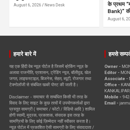
के प्रथम “
August 6, 2026
News Desk
Bank)” की
August 6, 2
हमारे बारे में
हमसे सम्पर्
यह एक हिंदी वेब न्यूज़ पोर्टल है जिसमें ब्रेकिंग न्यूज़ के
Owner -
MON
अलावा राजनीति, प्रशासन, ट्रेंडिंग न्यूज, बॉलीवुड, खेल
Editor -
MONE
जगत, लाइफस्टाइल, बिजनेस, सेहत, ब्यूटी, रोजगार तथा
Associate -
टेक्नोलॉजी से संबंधित खबरें पोस्ट की जाती है।
Office -
KANK
KANKALIPARA
Disclaimer - समाचार से सम्बंधित किसी भी तरह के
Mobile -
942
विवाद के लिए साइट के कुछ तत्वों में उपयोगकर्ताओं द्वारा
Email -
janm
प्रस्तुत सामग्री ( समाचार / फोटो / विडियो आदि ) शामिल
होगी स्वामी, मुद्रक, प्रकाशक, संपादक इस तरह के
सामग्रियों के लिए कोई ज़िम्मेदार नहीं स्वीकार करता है।
न्यूज़ पोर्टल में प्रकाशित ऐसी सामग्री के लिए संवाददाता /