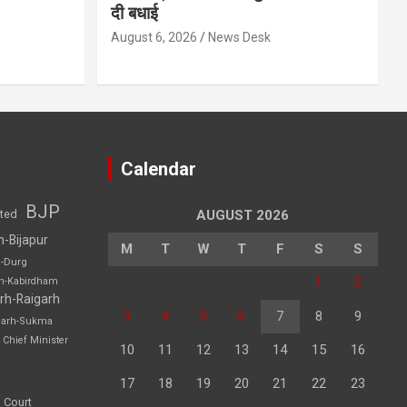
दी बधाई
August 6, 2026
News Desk
Calendar
BJP
sted
AUGUST 2026
h-Bijapur
M
T
W
T
F
S
S
h-Durg
1
2
rh-Kabirdham
rh-Raigarh
3
4
5
6
7
8
9
garh-Sukma
Chief Minister
10
11
12
13
14
15
16
17
18
19
20
21
22
23
 Court