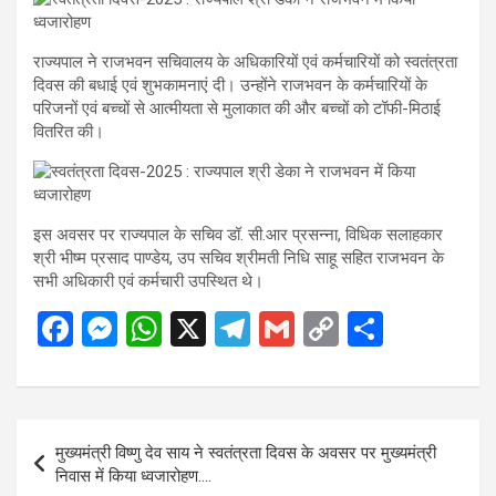
राज्यपाल ने राजभवन सचिवालय के अधिकारियों एवं कर्मचारियों को स्वतंत्रता
दिवस की बधाई एवं शुभकामनाएं दी। उन्होंने राजभवन के कर्मचारियों के
परिजनों एवं बच्चों से आत्मीयता से मुलाकात की और बच्चों को टॉफी-मिठाई
वितरित की।
इस अवसर पर राज्यपाल के सचिव डॉ. सी.आर प्रसन्ना, विधिक सलाहकार
श्री भीष्म प्रसाद पाण्डेय, उप सचिव श्रीमती निधि साहू सहित राजभवन के
सभी अधिकारी एवं कर्मचारी उपस्थित थे।
F
M
W
X
T
G
C
S
a
es
h
el
m
o
h
ce
se
at
e
ail
py
ar
b
n
s
gr
Li
e
Post
मुख्यमंत्री विष्णु देव साय ने स्वतंत्रता दिवस के अवसर पर मुख्यमंत्री
o
g
A
a
n
navigation
निवास में किया ध्वजारोहण….