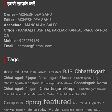
हमसे सम्पर्क करें
Owner -
MONESH DEV SAHU
Editor -
MONESH DEV SAHU
Associate -
MANGALAM SALES
Office -
KANKALI HOSPITAL PARISAR, KANKALIPARA, RAIPUR
C.G.
Mobile -
9424279159
Email -
janmatcg@gmail.com
Tags
Chhattisgarh
BJP
Accident
Amit Shah
arrested
arrest
Chhattisgarh-Bijapur
Chhattisgarh-Bilaspur
Chhattisgarh-Durg
Chhattisgarh-Korba
Chhattisgarh-Jagdalpur
Chhattisgarh-Kabirdham
Chhattisgarh-Raipur
Chhattisgarh-Raigarh
Chhattisgarh-Sukma
CM
Chief Minister
Chief Minister Dr. Yadav
Chief Minister Sai
featured
dprcg
Congress
High Court
fire
fraud
Murder
rape
Mohan Yadav
Naxalites
rain
Kejriwal
mohan
petrol