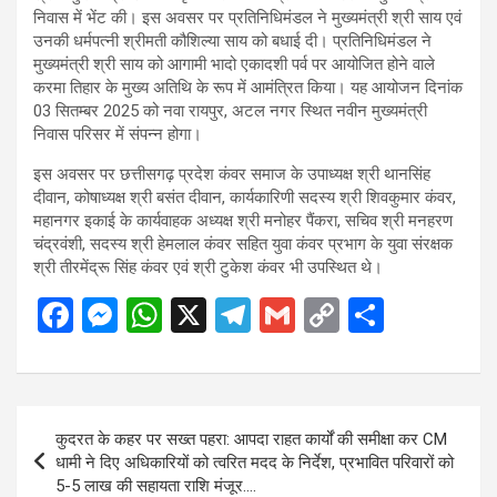
निवास में भेंट की। इस अवसर पर प्रतिनिधिमंडल ने मुख्यमंत्री श्री साय एवं
उनकी धर्मपत्नी श्रीमती कौशिल्या साय को बधाई दी। प्रतिनिधिमंडल ने
मुख्यमंत्री श्री साय को आगामी भादो एकादशी पर्व पर आयोजित होने वाले
करमा तिहार के मुख्य अतिथि के रूप में आमंत्रित किया। यह आयोजन दिनांक
03 सितम्बर 2025 को नवा रायपुर, अटल नगर स्थित नवीन मुख्यमंत्री
निवास परिसर में संपन्न होगा।
इस अवसर पर छत्तीसगढ़ प्रदेश कंवर समाज के उपाध्यक्ष श्री थानसिंह
दीवान, कोषाध्यक्ष श्री बसंत दीवान, कार्यकारिणी सदस्य श्री शिवकुमार कंवर,
महानगर इकाई के कार्यवाहक अध्यक्ष श्री मनोहर पैंकरा, सचिव श्री मनहरण
चंद्रवंशी, सदस्य श्री हेमलाल कंवर सहित युवा कंवर प्रभाग के युवा संरक्षक
श्री तीरमेंद्रू सिंह कंवर एवं श्री टुकेश कंवर भी उपस्थित थे।
F
M
W
X
T
G
C
S
a
es
h
el
m
o
h
ce
se
at
e
ail
py
ar
b
n
s
gr
Li
e
Post
कुदरत के कहर पर सख्त पहरा: आपदा राहत कार्यों की समीक्षा कर CM
o
g
A
a
n
navigation
धामी ने दिए अधिकारियों को त्वरित मदद के निर्देश, प्रभावित परिवारों को
o
er
p
m
k
5-5 लाख की सहायता राशि मंजूर….