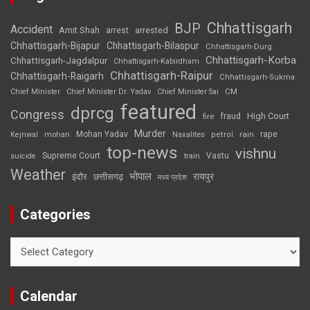
Chhattisgarh
BJP
Accident
Amit Shah
arrested
arrest
Chhattisgarh-Bijapur
Chhattisgarh-Bilaspur
Chhattisgarh-Durg
Chhattisgarh-Korba
Chhattisgarh-Jagdalpur
Chhattisgarh-Kabirdham
Chhattisgarh-Raipur
Chhattisgarh-Raigarh
Chhattisgarh-Sukma
CM
Chief Minister
Chief Minister Dr. Yadav
Chief Minister Sai
featured
dprcg
Congress
High Court
fire
fraud
Murder
rape
Mohan Yadav
Naxalites
rain
Kejriwal
mohan
petrol
top-news
vishnu
Supreme Court
Vastu
suicide
train
Weather
भोपाल
रायपुर
इंदौर
छत्तीसगढ़
मध्य प्रदेश
Categories
Categories
Calendar