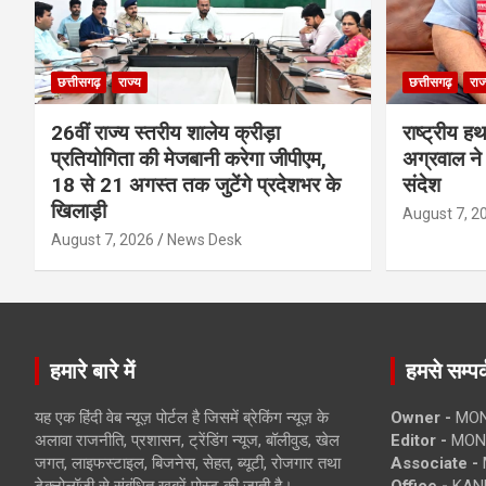
छत्तीसगढ़
राज्य
छत्तीसगढ़
राज
26वीं राज्य स्तरीय शालेय क्रीड़ा
राष्ट्रीय ह
प्रतियोगिता की मेजबानी करेगा जीपीएम,
अग्रवाल ने 
18 से 21 अगस्त तक जुटेंगे प्रदेशभर के
संदेश
खिलाड़ी
August 7, 2
August 7, 2026
News Desk
हमारे बारे में
हमसे सम्पर्
यह एक हिंदी वेब न्यूज़ पोर्टल है जिसमें ब्रेकिंग न्यूज़ के
Owner -
MON
अलावा राजनीति, प्रशासन, ट्रेंडिंग न्यूज, बॉलीवुड, खेल
Editor -
MONE
जगत, लाइफस्टाइल, बिजनेस, सेहत, ब्यूटी, रोजगार तथा
Associate -
टेक्नोलॉजी से संबंधित खबरें पोस्ट की जाती है।
Office -
KANK