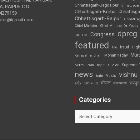
Chhattisgarh-Jagdalpur
Chhattisga
, RAIPUR C.G.
Chhattisgarh-Korba
Chhattisga
4279159
Chhattisgarh-Raipur
atcg@gmail.com
Chhattis
Chief Minister
Chief Minister Dr. Yadav
dprcg
Congress
CM
Sai
featured
High
fire
fraud
Mur
Mohan Yadav
Kejriwal
mohan
rape
Supreme 
rain
petrol
suicide
news
vishnu
Vastu
train
भोपाल
रायपुर
इंदौर
छत्तीसगढ़
मध्य प्रदेश
Categories
Categories