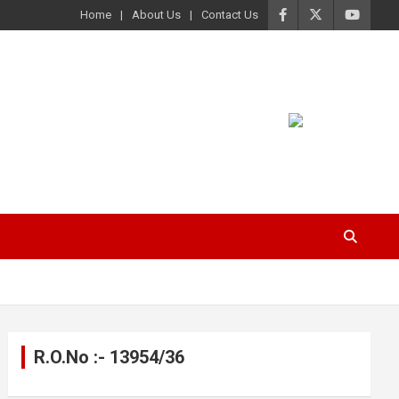
Home
About Us
Contact Us
R.O.No :- 13954/36