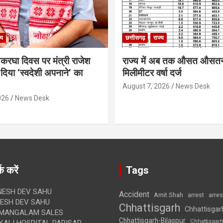
्य
छत्तीसगढ़
राज्य
थकरघा दिवस पर मंत्री राजेश
राज्य में अब तक औसत औसत
दिया ‘स्वदेशी अपनाने’ का
मिलीमीटर वर्षा दर्ज
August 7, 2026
News Desk
026
News Desk
क करें
Tags
ESH DEV SAHU
Accident
Amit Shah
arre
arrest
SH DEV SAHU
Chhattisgarh
Chhattisgar
MANGALAM SALES
Chhattisgarh-Bilaspur
Chhattisgar
ALI HOSPITAL PARISAR,