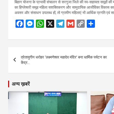
बिहान योजना के प्रभावी संचालन से सरगुजा जिले की स्व-सहायता समूहों क
का हिग्लेश्वरी समूह महिला सशक्तिकरण और सामुदायिक आजीविका विकास का प
अवसर और संसाधन उपलब्ध हों, तो ग्रामीण महिलाएं भी आर्थिक प्रगति एवं साम
F
M
W
X
T
G
C
S
a
es
h
el
m
o
h
ce
se
at
e
ail
py
ar
b
n
s
gr
Li
e
Post
o
g
A
a
n
त्रेतायुगीन धरोहर ‘लक्ष्मणेश्वर महादेव मंदिर’ बना धार्मिक पर्यटन का
navigation
o
er
p
m
k
केंद्र…
k
p
अन्य ख़बरें