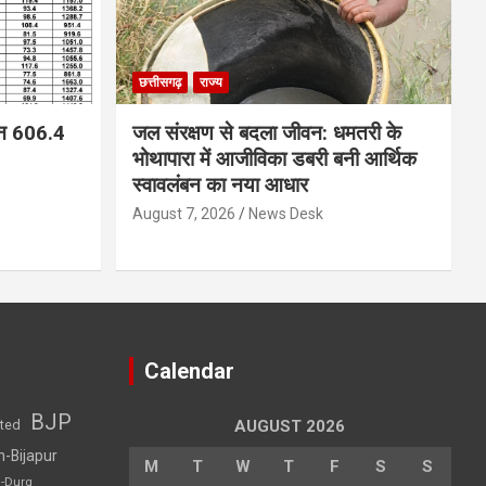
छत्तीसगढ़
राज्य
न 606.4
जल संरक्षण से बदला जीवन: धमतरी के
भोथापारा में आजीविका डबरी बनी आर्थिक
स्वावलंबन का नया आधार
August 7, 2026
News Desk
Calendar
BJP
sted
AUGUST 2026
h-Bijapur
M
T
W
T
F
S
S
h-Durg