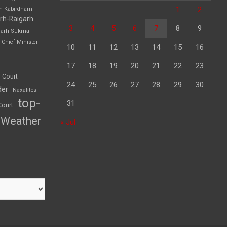
1
2
rh-Kabirdham
rh-Raigarh
3
4
5
6
7
8
9
garh-Sukma
Chief Minister
10
11
12
13
14
15
16
17
18
19
20
21
22
23
 Court
24
25
26
27
28
29
30
der
Naxalites
top-
31
Court
Weather
« Jul