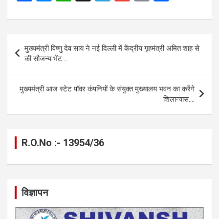
a
es
h
el
m
o
h
ce
se
at
e
ail
py
ar
b
n
s
gr
Li
e
Post
मुख्यमंत्री विष्णु देव साय ने नई दिल्ली में केंद्रीय गृहमंत्री अमित शाह से
o
g
A
a
n
navigation
की सौजन्य भेंट….
o
er
p
m
k
k
p
मुख्यमंत्री आज स्टेट पॉवर कंपनियों के संयुक्त मुख्यालय भवन का करेंगे
शिलान्यास….
R.O.No :- 13954/36
विज्ञापन