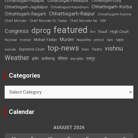
Chhattisgarh-Bijapur
Chhattisgarh-Bilaspur
Chhattisgarh-Durg
Chhattisgarh-Korba
Chhattisgarh-Jagdalpur
Chhattisgarh-Kabirdham
Chhattisgarh-Raipur
Chhattisgarh-Raigarh
Chhattisgarh-Sukma
CM
Chief Minister
Chief Minister Dr. Yadav
Chief Minister Sai
featured
dprcg
Congress
High Court
fire
fraud
Murder
rape
Mohan Yadav
Naxalites
rain
Kejriwal
mohan
petrol
top-news
vishnu
Supreme Court
Vastu
suicide
train
Weather
भोपाल
रायपुर
इंदौर
छत्तीसगढ़
मध्य प्रदेश
Categories
Categories
Calendar
AUGUST 2026