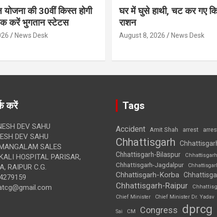
न योजना की 30वीं किस्त होगी
घर में घुसे हाथी, चट कर गए क
ेक करें भुगतान स्टेटस
राशन
026
News Desk
August 8, 2026
News Desk
क करें
Tags
ESH DEV SAHU
Accident
Amit Shah
arre
arrest
SH DEV SAHU
Chhattisgarh
Chhattisgar
MANGALAM SALES
Chhattisgarh-Bilaspur
Chhattisgar
ALI HOSPITAL PARISAR,
Chhattisgarh-Jagdalpur
Chhattisga
, RAIPUR C.G.
Chhattisgarh-Korba
Chhattisga
4279159
Chhattisgarh-Raipur
atcg@gmail.com
Chhattis
Chief Minister
Chief Minister Dr. Yadav
dprcg
Congress
CM
Sai