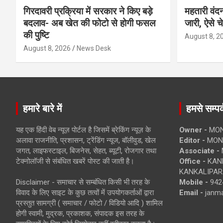
गिरदावरी प्रक्रिया में सरकार ने किए बड़े
महतारी वंद
बदलाव- अब खेत की फोटो से होगी फसल
जारी, ऐसे च
की पुष्टि
August 8, 2
August 8, 2026
News Desk
हमारे बारे में
हमसे सम्पर्
यह एक हिंदी वेब न्यूज़ पोर्टल है जिसमें ब्रेकिंग न्यूज़ के
Owner -
MON
अलावा राजनीति, प्रशासन, ट्रेंडिंग न्यूज, बॉलीवुड, खेल
Editor -
MONE
जगत, लाइफस्टाइल, बिजनेस, सेहत, ब्यूटी, रोजगार तथा
Associate -
टेक्नोलॉजी से संबंधित खबरें पोस्ट की जाती है।
Office -
KANK
KANKALIPARA
Disclaimer - समाचार से सम्बंधित किसी भी तरह के
Mobile -
942
विवाद के लिए साइट के कुछ तत्वों में उपयोगकर्ताओं द्वारा
Email -
janm
प्रस्तुत सामग्री ( समाचार / फोटो / विडियो आदि ) शामिल
होगी स्वामी, मुद्रक, प्रकाशक, संपादक इस तरह के