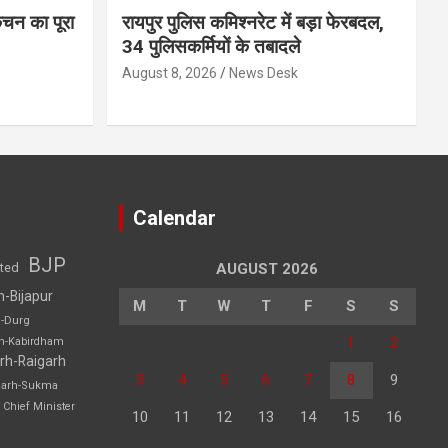
िचन का पूरा
रायपुर पुलिस कमिश्नरेट में बड़ा फेरबदल,
34 पुलिसकर्मियों के तबादले
August 8, 2026
News Desk
Calendar
BJP
sted
AUGUST 2026
h-Bijapur
M
T
W
T
F
S
S
h-Durg
1
2
rh-Kabirdham
rh-Raigarh
3
4
5
6
7
8
9
garh-Sukma
Chief Minister
10
11
12
13
14
15
16