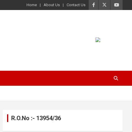
Home
About Us
Contact Us
R.O.No :- 13954/36