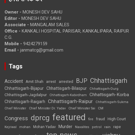
Owner -
MONESH DEV SAHU
Editor -
MONESH DEV SAHU
Associate -
MANGALAM SALES
Office -
KANKALI HOSPITAL PARISAR, KANKALIPARA, RAIPUR
C.G.
Mobile -
9424279159
Email -
janmatcg@gmail.com
Tags
Chhattisgarh
BJP
Accident
Amit Shah
arrested
arrest
Chhattisgarh-Bijapur
Chhattisgarh-Bilaspur
Chhattisgarh-Durg
Chhattisgarh-Korba
Chhattisgarh-Jagdalpur
Chhattisgarh-Kabirdham
Chhattisgarh-Raipur
Chhattisgarh-Raigarh
Chhattisgarh-Sukma
CM
Chief Minister
Chief Minister Dr. Yadav
Chief Minister Sai
featured
dprcg
Congress
High Court
fire
fraud
Murder
rape
Mohan Yadav
Naxalites
rain
Kejriwal
mohan
petrol
top-news