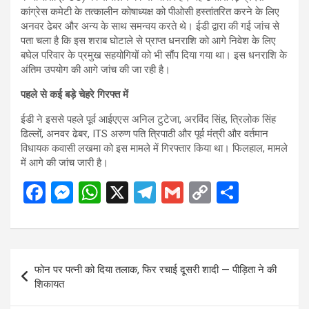
कांग्रेस कमेटी के तत्कालीन कोषाध्यक्ष को पीओसी हस्तांतरित करने के लिए
अनवर ढेबर और अन्य के साथ समन्वय करते थे। ईडी द्वारा की गई जांच से
पता चला है कि इस शराब घोटाले से प्राप्त धनराशि को आगे निवेश के लिए
बघेल परिवार के प्रमुख सहयोगियों को भी सौंप दिया गया था। इस धनराशि के
अंतिम उपयोग की आगे जांच की जा रही है।
पहले से कई बड़े चेहरे गिरफ्त में
ईडी ने इससे पहले पूर्व आईएएस अनिल टुटेजा, अरविंद सिंह, त्रिलोक सिंह
ढिल्लों, अनवर ढेबर, ITS अरुण पति त्रिपाठी और पूर्व मंत्री और वर्तमान
विधायक कवासी लखमा को इस मामले में गिरफ्तार किया था। फिलहाल, मामले
में आगे की जांच जारी है।
F
M
W
X
T
G
C
S
a
es
h
el
m
o
h
ce
se
at
e
ail
py
ar
b
n
s
gr
Li
e
Post
फोन पर पत्नी को दिया तलाक, फिर रचाई दूसरी शादी — पीड़िता ने की
o
g
A
a
n
navigation
शिकायत
o
er
p
m
k