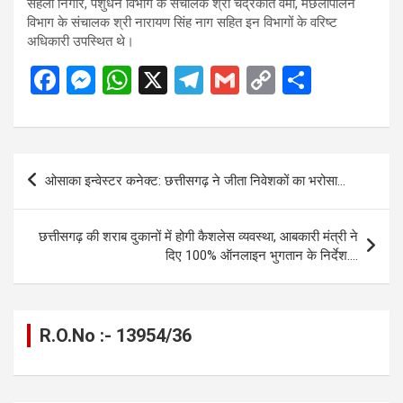
सहला निगार, पशुधन विभाग के संचालक श्री चंद्रकांत वर्मा, मछलीपालन
विभाग के संचालक श्री नारायण सिंह नाग सहित इन विभागों के वरिष्ट
अधिकारी उपस्थित थे।
F
M
W
X
T
G
C
S
a
es
h
el
m
o
h
ce
se
at
e
ail
py
ar
b
n
s
gr
Li
e
Post
ओसाका इन्वेस्टर कनेक्ट: छत्तीसगढ़ ने जीता निवेशकों का भरोसा…
o
g
A
a
n
navigation
o
er
p
m
k
छत्तीसगढ़ की शराब दुकानों में होगी कैशलेस व्यवस्था, आबकारी मंत्री ने
k
p
दिए 100% ऑनलाइन भुगतान के निर्देश….
R.O.No :- 13954/36