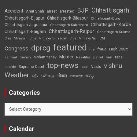
Chhattisgarh
BJP
Accident
Amit Shah
arrested
arrest
Chhattisgarh-Bijapur
Chhattisgarh-Bilaspur
Chhattisgarh-Durg
Chhattisgarh-Korba
Chhattisgarh-Jagdalpur
Chhattisgarh-Kabirdham
Chhattisgarh-Raipur
Chhattisgarh-Raigarh
Chhattisgarh-Sukma
CM
Chief Minister
Chief Minister Dr. Yadav
Chief Minister Sai
featured
dprcg
Congress
High Court
fire
fraud
Murder
rape
Mohan Yadav
Naxalites
rain
Kejriwal
mohan
petrol
top-news
vishnu
Supreme Court
Vastu
suicide
train
Weather
भोपाल
रायपुर
इंदौर
छत्तीसगढ़
मध्य प्रदेश
Categories
Categories
Calendar