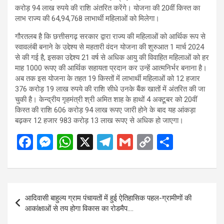
करोड़ 94 लाख रुपये की राशि अंतरित करेंगे। योजना की 20वीं किस्त का
लाभ राज्य की 64,94,768 लाभार्थी महिलाओं को मिलेगा।
गौरतलब है कि छत्तीसगढ़ सरकार द्वारा राज्य की महिलाओं को आर्थिक रूप से
स्वावलंबी बनाने के उद्देश्य से महतारी वंदन योजना की शुरुआत 1 मार्च 2024
से की गई है, इसका उद्देश्य 21 वर्ष से अधिक आयु की विवाहित महिलाओं को हर
माह 1000 रूपए की आर्थिक सहायता प्रदान कर उन्हें आत्मनिर्भर बनाना है।
अब तक इस योजना के तहत 19 किस्तों में लाभार्थी महिलाओं को 12 हजार
376 करोड़ 19 लाख रुपये की राशि सीधे उनके बैंक खातों में अंतरित की जा
चुकी है। केन्द्रीय गृहमंत्री श्री अमित शाह के हाथों 4 अक्टूबर को 20वीं
किस्त की राशि 606 करोड़ 94 लाख रूपए जारी होने के बाद यह आंकड़ा
बढ़कर 12 हजार 983 करोड़ 13 लाख रूपए से अधिक हो जाएगा।
F
M
W
X
T
G
C
S
a
es
h
el
m
o
h
ce
se
at
e
ail
py
ar
b
n
s
gr
Li
e
Post
आदिवासी बाहुल्य ग्राम पंचायतों में हुई ऐतिहासिक पहल-ग्रामीणों की
o
g
A
a
n
navigation
आकांक्षाओं से तय होगा विकास का रोडमैप….
o
er
p
m
k