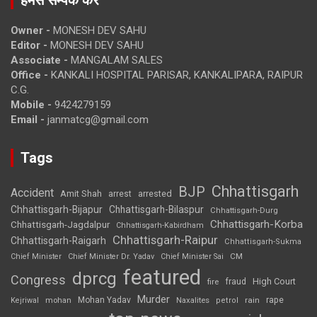
Owner -
MONESH DEV SAHU
Editor -
MONESH DEV SAHU
Associate -
MANGALAM SALES
Office -
KANKALI HOSPITAL PARISAR, KANKALIPARA, RAIPUR
C.G.
Mobile -
9424279159
Email -
janmatcg@gmail.com
Tags
Chhattisgarh
BJP
Accident
Amit Shah
arrested
arrest
Chhattisgarh-Bijapur
Chhattisgarh-Bilaspur
Chhattisgarh-Durg
Chhattisgarh-Korba
Chhattisgarh-Jagdalpur
Chhattisgarh-Kabirdham
Chhattisgarh-Raipur
Chhattisgarh-Raigarh
Chhattisgarh-Sukma
CM
Chief Minister
Chief Minister Dr. Yadav
Chief Minister Sai
featured
dprcg
Congress
High Court
fire
fraud
Murder
rape
Mohan Yadav
Naxalites
rain
Kejriwal
mohan
petrol