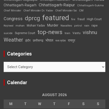
Chhattisgarh-Raipur
Chhattisgarh-Raigarh
Chhattisgarh-Sukma
CM
Chief Minister
Chief Minister Dr. Yadav
Chief Minister Sai
featured
dprcg
Congress
High Court
fire
fraud
Murder
rape
Mohan Yadav
Naxalites
rain
Kejriwal
mohan
petrol
top-news
vishnu
Supreme Court
Vastu
suicide
train
Weather
भोपाल
रायपुर
इंदौर
छत्तीसगढ़
मध्य प्रदेश
Categories
Categories
Calendar
AUGUST 2026
M
T
W
T
F
S
S