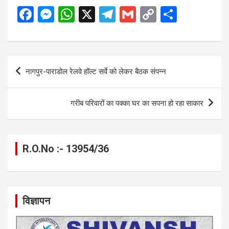
F
M
W
X
T
G
C
S
a
es
h
el
m
o
h
ce
se
at
e
ail
py
ar
b
n
s
gr
Li
e
Post
नागपुर-पाराडोल रेलवे हॉल्ट सर्वे को लेकर बैठक संपन्न
o
g
A
a
n
navigation
o
er
p
m
k
गरीब परिवारों का पक्का घर का सपना हो रहा साकार
k
p
R.O.No :- 13954/36
विज्ञापन