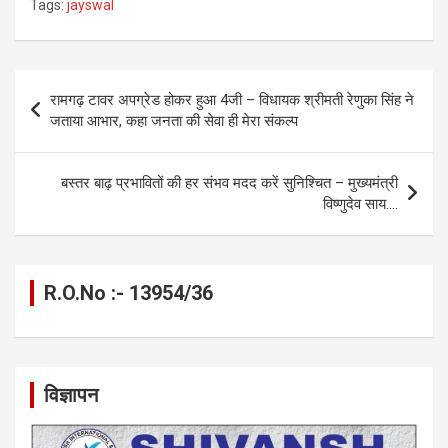
Tags:
jayswal
ce
se
at
e
ail
py
ar
b
n
s
gr
Li
e
o
g
A
a
n
Post
रामगढ़ टावर अपग्रेड होकर हुआ 4जी – विधायक श्रीमती रेणुका सिंह ने
o
er
p
m
k
navigation
जताया आभार, कहा जनता की सेवा ही मेरा संकल्प
k
p
बस्तर बाढ़ प्रभावितों की हर संभव मदद करें सुनिश्चित – मुख्यमंत्री
विष्णुदेव साय….
R.O.No :- 13954/36
विज्ञापन