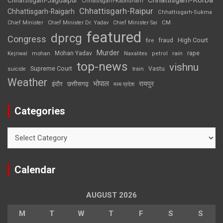
Chhattisgarh-Kabirdham
Chhattisgarh-Raipur
Chhattisgarh-Raigarh
Chhattisgarh-Sukma
CM
Chief Minister
Chief Minister Dr. Yadav
Chief Minister Sai
featured
dprcg
Congress
High Court
fire
fraud
Murder
rape
Mohan Yadav
Naxalites
rain
Kejriwal
mohan
petrol
top-news
vishnu
Supreme Court
Vastu
suicide
train
Weather
भोपाल
रायपुर
इंदौर
छत्तीसगढ़
मध्य प्रदेश
Categories
Categories
Calendar
AUGUST 2026
M
T
W
T
F
S
S