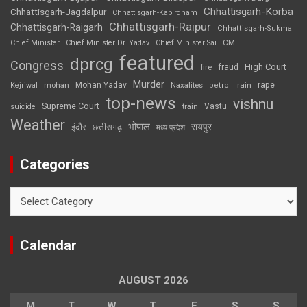
Chhattisgarh-Korba
Chhattisgarh-Jagdalpur
Chhattisgarh-Kabirdham
Chhattisgarh-Raipur
Chhattisgarh-Raigarh
Chhattisgarh-Sukma
CM
Chief Minister
Chief Minister Dr. Yadav
Chief Minister Sai
featured
dprcg
Congress
High Court
fire
fraud
Murder
rape
Mohan Yadav
Naxalites
rain
Kejriwal
mohan
petrol
top-news
vishnu
Supreme Court
Vastu
suicide
train
Weather
भोपाल
रायपुर
इंदौर
छत्तीसगढ़
मध्य प्रदेश
Categories
Categories
Calendar
AUGUST 2026
M
T
W
T
F
S
S