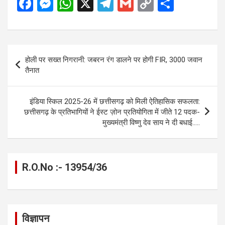
F
M
W
X
T
G
C
S
a
es
h
el
m
o
h
ce
se
at
e
ail
py
ar
b
n
s
gr
Li
e
Post
होली पर सख्त निगरानी: जबरन रंग डालने पर होगी FIR, 3000 जवान
o
g
A
a
n
navigation
तैनात
o
er
p
m
k
k
p
इंडिया स्किल 2025-26 में छत्तीसगढ़ को मिली ऐतिहासिक सफलता:
छत्तीसगढ़ के प्रतिभागियों ने ईस्ट ज़ोन प्रतियोगिता में जीते 12 पदक-
मुख्यमंत्री विष्णु देव साय ने दी बधाई…..
R.O.No :- 13954/36
विज्ञापन