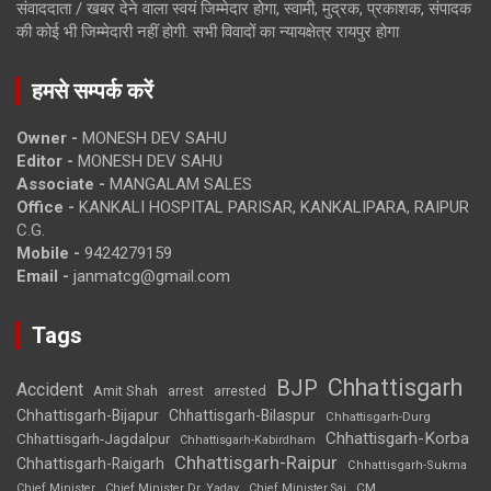
संवाददाता / खबर देने वाला स्वयं जिम्मेदार होगा, स्वामी, मुद्रक, प्रकाशक, संपादक
की कोई भी जिम्मेदारी नहीं होगी. सभी विवादों का न्यायक्षेत्र रायपुर होगा
हमसे सम्पर्क करें
Owner -
MONESH DEV SAHU
Editor -
MONESH DEV SAHU
Associate -
MANGALAM SALES
Office -
KANKALI HOSPITAL PARISAR, KANKALIPARA, RAIPUR
C.G.
Mobile -
9424279159
Email -
janmatcg@gmail.com
Tags
Chhattisgarh
BJP
Accident
Amit Shah
arrested
arrest
Chhattisgarh-Bijapur
Chhattisgarh-Bilaspur
Chhattisgarh-Durg
Chhattisgarh-Korba
Chhattisgarh-Jagdalpur
Chhattisgarh-Kabirdham
Chhattisgarh-Raipur
Chhattisgarh-Raigarh
Chhattisgarh-Sukma
CM
Chief Minister
Chief Minister Dr. Yadav
Chief Minister Sai