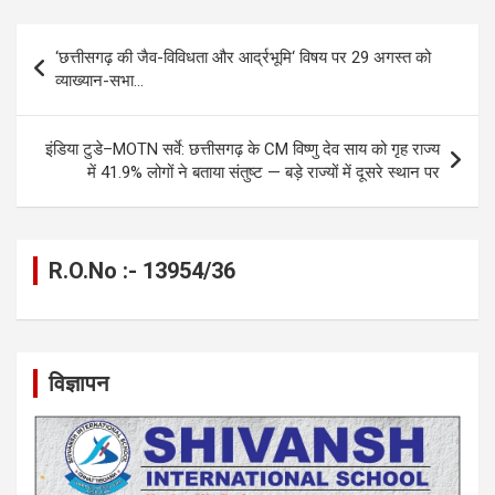
ce
se
at
e
ail
py
ar
b
n
s
gr
Li
e
Post
‘छत्तीसगढ़ की जैव-विविधता और आर्द्रभूमि‘ विषय पर 29 अगस्त को
o
g
A
a
n
navigation
व्याख्यान-सभा…
o
er
p
m
k
k
p
इंडिया टुडे–MOTN सर्वे: छत्तीसगढ़ के CM विष्णु देव साय को गृह राज्य
में 41.9% लोगों ने बताया संतुष्ट — बड़े राज्यों में दूसरे स्थान पर
R.O.No :- 13954/36
विज्ञापन