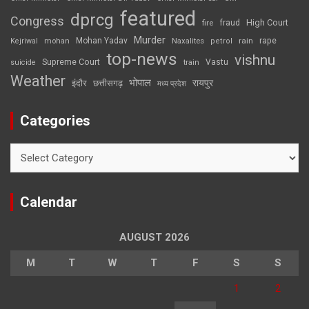
featured
dprcg
Congress
High Court
fire
fraud
Murder
rape
Mohan Yadav
Naxalites
rain
Kejriwal
mohan
petrol
top-news
vishnu
Supreme Court
Vastu
suicide
train
Weather
भोपाल
रायपुर
इंदौर
छत्तीसगढ़
मध्य प्रदेश
Categories
Categories
Calendar
AUGUST 2026
M
T
W
T
F
S
S
1
2