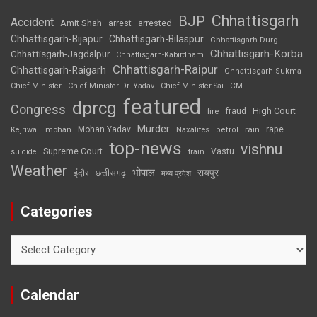
Chhattisgarh
BJP
Accident
Amit Shah
arrested
arrest
Chhattisgarh-Bijapur
Chhattisgarh-Bilaspur
Chhattisgarh-Durg
Chhattisgarh-Korba
Chhattisgarh-Jagdalpur
Chhattisgarh-Kabirdham
Chhattisgarh-Raipur
Chhattisgarh-Raigarh
Chhattisgarh-Sukma
CM
Chief Minister
Chief Minister Dr. Yadav
Chief Minister Sai
featured
dprcg
Congress
High Court
fire
fraud
Murder
rape
Mohan Yadav
Naxalites
rain
Kejriwal
mohan
petrol
top-news
vishnu
Supreme Court
Vastu
suicide
train
Weather
भोपाल
रायपुर
इंदौर
छत्तीसगढ़
मध्य प्रदेश
Categories
Categories
Calendar