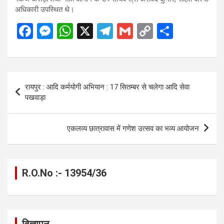
अधिकारी उपस्थित थे।
F
M
W
X
T
G
C
S
a
es
h
el
m
o
h
ce
se
at
e
ail
py
ar
b
n
s
gr
Li
e
Post
रायपुर : आदि कर्मयोगी अभियान : 17 सितम्बर से चलेगा आदि सेवा
o
g
A
a
n
navigation
पखवाड़ा
o
er
p
m
k
k
p
एकलव्य छात्रावास में गणेश उत्सव का भव्य आयोजन
R.O.No :- 13954/36
विज्ञापन