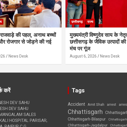
्य
छत्तीसगढ़
राज्य
मी राजवाड़े की पहल, अनाथ बच्चों
मुख्यमंत्री विष्णुदेव साय के नेतृत्
र रोजगार से जोड़ने की नई
छत्तीसगढ़ के जैविक उत्पादों की 
मंच पर गूंज
026
News Desk
August 6, 2026
News Desk
क करें
Tags
ESH DEV SAHU
Accident
Amit Shah
arre
arrest
SH DEV SAHU
Chhattisgarh
Chhattisgar
MANGALAM SALES
Chhattisgarh-Bilaspur
Chhattisgar
ALI HOSPITAL PARISAR,
Chhattisgarh-Jagdalpur
Chhattisga
, RAIPUR C.G.