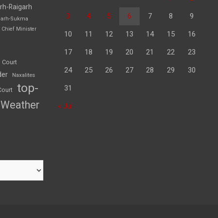
rh-Raigarh
3
4
5
6
7
8
9
garh-Sukma
Chief Minister
10
11
12
13
14
15
16
17
18
19
20
21
22
23
 Court
24
25
26
27
28
29
30
der
Naxalites
top-
31
Court
Weather
« Jul