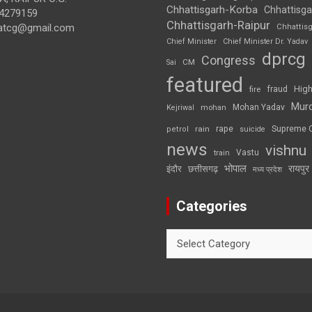
Chhattisgarh-Korba
Chhattisga
4279159
Chhattisgarh-Raipur
atcg@gmail.com
Chhattis
Chief Minister
Chief Minister Dr. Yadav
dprcg
Congress
CM
Sai
featured
High
fire
fraud
Mur
Mohan Yadav
Kejriwal
mohan
rape
Supreme 
rain
petrol
suicide
news
vishnu
Vastu
train
भोपाल
रायपुर
इंदौर
छत्तीसगढ़
मध्य प्रदेश
Categories
Categories