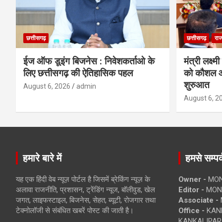
छत्तीसगढ़
छत्तीसगढ़
राज
ईज ऑफ डूइंग बिजनेस : निवेशकर्ताओ के
मंत्री लक्ष्
लिए छत्तीसगढ़ की ऐतिहासिक पहल
को कौशल औ
शुरुआत
August 6, 2026
admin
August 6, 2
हमारे बारे में
हमसे सम्पर्
यह एक हिंदी वेब न्यूज़ पोर्टल है जिसमें ब्रेकिंग न्यूज़ के
Owner -
MON
अलावा राजनीति, प्रशासन, ट्रेंडिंग न्यूज, बॉलीवुड, खेल
Editor -
MONE
जगत, लाइफस्टाइल, बिजनेस, सेहत, ब्यूटी, रोजगार तथा
Associate -
टेक्नोलॉजी से संबंधित खबरें पोस्ट की जाती है।
Office -
KANK
KANKALIPARA