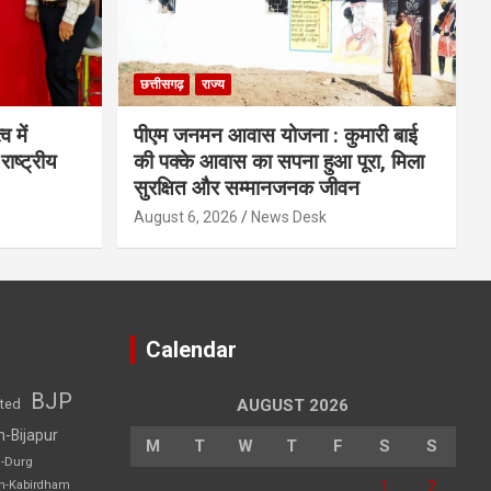
छत्तीसगढ़
राज्य
व में
पीएम जनमन आवास योजना : कुमारी बाई
राष्ट्रीय
की पक्के आवास का सपना हुआ पूरा, मिला
सुरक्षित और सम्मानजनक जीवन
August 6, 2026
News Desk
Calendar
BJP
sted
AUGUST 2026
h-Bijapur
M
T
W
T
F
S
S
h-Durg
1
2
rh-Kabirdham