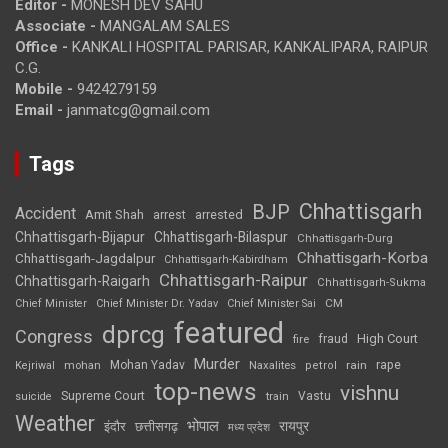
Editor -
MONESH DEV SAHU
Associate -
MANGALAM SALES
Office -
KANKALI HOSPITAL PARISAR, KANKALIPARA, RAIPUR
C.G.
Mobile -
9424279159
Email -
janmatcg@gmail.com
Tags
Chhattisgarh
BJP
Accident
Amit Shah
arrested
arrest
Chhattisgarh-Bijapur
Chhattisgarh-Bilaspur
Chhattisgarh-Durg
Chhattisgarh-Korba
Chhattisgarh-Jagdalpur
Chhattisgarh-Kabirdham
Chhattisgarh-Raipur
Chhattisgarh-Raigarh
Chhattisgarh-Sukma
CM
Chief Minister
Chief Minister Dr. Yadav
Chief Minister Sai
featured
dprcg
Congress
High Court
fire
fraud
Murder
rape
Mohan Yadav
Naxalites
rain
Kejriwal
mohan
petrol
top-news
vishnu
Supreme Court
Vastu
suicide
train
Weather
भोपाल
रायपुर
इंदौर
छत्तीसगढ़
मध्य प्रदेश