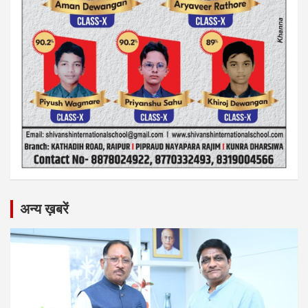
अन्य ख़बरें