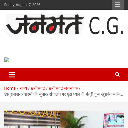
Skip
Friday, August 7, 2026
to
content
Janmat CG
Voice of Chhattisgarh
Home
राज्य
छत्तीसगढ़
छत्तीसगढ़ जनसंपर्क
छात्रावास-आश्रमों की सुचारू संचालन पर पूरा ध्यान दें: मंत्री गुरू खुशवंत साहेब…