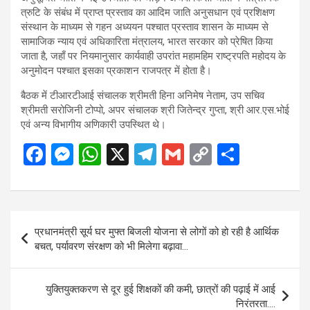
त्रुटि के संबंध में प्राप्त प्रस्ताव का आदिम जाति अनुसधान एवं प्रशिक्षण
संस्थान के माध्यम से गहन अध्ययन पश्चात प्रस्ताव शासन के माध्यम से
सामाजिक न्याय एवं अधिकारिता मंत्रालय, भारत सरकार को प्रेषित किया
जाता है, जहाँ पर नियमानुसार कार्यवाही उपरांत महामहिम राष्ट्रपति महोदय के
अनुमोदन पश्चात इसका प्रकाशन राजपत्र में होता है।
बैठक में टीआरटीआई संचालक श्रीमती हिना अनिमेष नेताम, उप सचिव
श्रीमती सरोजिनी टोप्पो, अपर संचालक श्री जितेन्द्र गुप्ता, श्री आर.एस.भोई
एवं अन्य विभागीय अणिकारी उपस्थित थे।
F
M
W
X
T
G
C
S
a
es
h
el
m
o
h
ce
se
at
e
ail
py
ar
b
n
s
gr
Li
e
Post
प्रधानमंत्री सूर्य घर मुफ्त बिजली योजना से लोगों को हो रही है आर्थिक
o
g
A
a
n
navigation
बचत, पर्यावरण संरक्षण को भी मिलेगा बढ़ावा…
o
er
p
m
k
k
p
युक्तियुक्तकरण से दूर हुई शिक्षकों की कमी, छात्रों की पढ़ाई में आई
निरंतरता….