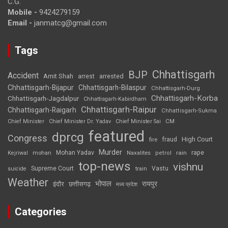
C.G.
Mobile -
9424279159
Email -
janmatcg@gmail.com
Tags
Chhattisgarh
BJP
Accident
Amit Shah
arrested
arrest
Chhattisgarh-Bijapur
Chhattisgarh-Bilaspur
Chhattisgarh-Durg
Chhattisgarh-Korba
Chhattisgarh-Jagdalpur
Chhattisgarh-Kabirdham
Chhattisgarh-Raipur
Chhattisgarh-Raigarh
Chhattisgarh-Sukma
CM
Chief Minister
Chief Minister Dr. Yadav
Chief Minister Sai
featured
dprcg
Congress
High Court
fire
fraud
Murder
rape
Mohan Yadav
Naxalites
rain
Kejriwal
mohan
petrol
top-news
vishnu
Supreme Court
Vastu
suicide
train
Weather
भोपाल
रायपुर
इंदौर
छत्तीसगढ़
मध्य प्रदेश
Categories