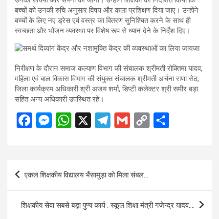
बच्चों को उनकी रुचि अनुसार विषय और कला प्रशिक्षण दिया जाए। उन्होंने
बच्चों के लिए नए ड्रेस एवं वस्त्र का वितरण सुनिश्चित करने के साथ ही
स्वच्छता और भोजन व्यवस्था पर विशेष रूप से ध्यान देने के निर्देश दिए।
निरीक्षण के दौरान समाज कल्याण विभाग की संचालक श्रीमती रोक्तिमा यादव,
महिला एवं बाल विकास विभाग की संयुक्त संचालक श्रीमती अर्चना राणा सेठ,
जिला कार्यक्रम अधिकारी श्री अजय शर्मा, डिप्टी कलेक्टर श्री समीर बड़ा
सहित अन्य अधिकारी उपस्थित रहे।
F
M
W
X
T
G
C
S
a
es
h
el
m
o
h
ce
se
at
e
ail
py
ar
b
n
s
gr
Li
e
Post
एकल शिक्षकीय विद्यालय भैंसामुड़ा को मिला संबल…
o
g
A
a
n
navigation
o
er
p
m
k
शिक्षकीय सेवा सबसे बड़ा पुण्य कार्य : स्कूल शिक्षा मंत्री गजेन्द्र यादव….
k
p