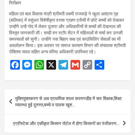
महिला एवं बाल विकास मंत्री श्रीमती लक्ष्मी राजवाड़े ने खुला आश्रय गृह
(बालिका) में वसुंधरा विशेषीकृत दत्तक ग्रहण एजेंसी में छोटे बच्चों को देखकर
उन्होंने उन्हें गोद में लेकर दुलारा और अधिकारियों से बच्चों की देखभाल की
विस्तृत जानकारी ली। सखी वन स्टॉप सेंटर में महिलाओं से चर्चा कर उनकी
समस्याओं को सुनी। उन्होंने नवा बिहान कक्ष एवं काउंसिलिंग सेवाओं का भी
अवलोकन किया। इस अवसर पर समाज कल्याण विभाग की संचालक श्रीमती
रोक्तिमा यादव सहित अन्य वरिष्ठ अधिकारी उपस्थित रहे।
F
M
W
X
T
G
C
S
a
es
h
el
m
o
h
ce
se
at
e
ail
py
ar
b
n
s
gr
Li
e
Post
युक्तियुक्तकरण से अब प्राथमिक शाला करमनडीह में चार शिक्षक,शिक्षा
o
g
A
a
n
navigation
व्यवस्था हुई दुरुस्त,बच्चे व पालक खुश…
o
er
p
m
k
k
p
एग्रीस्टेक और एकीकृत किसान पोर्टल में होगा किसानों का पंजीकरण….