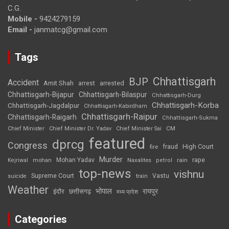
C.G.
Mobile -
9424279159
Email -
janmatcg@gmail.com
Tags
Chhattisgarh
BJP
Accident
Amit Shah
arrested
arrest
Chhattisgarh-Bijapur
Chhattisgarh-Bilaspur
Chhattisgarh-Durg
Chhattisgarh-Korba
Chhattisgarh-Jagdalpur
Chhattisgarh-Kabirdham
Chhattisgarh-Raipur
Chhattisgarh-Raigarh
Chhattisgarh-Sukma
CM
Chief Minister
Chief Minister Dr. Yadav
Chief Minister Sai
featured
dprcg
Congress
High Court
fire
fraud
Murder
rape
Mohan Yadav
Naxalites
rain
Kejriwal
mohan
petrol
top-news
vishnu
Supreme Court
Vastu
suicide
train
Weather
भोपाल
रायपुर
इंदौर
छत्तीसगढ़
मध्य प्रदेश
Categories