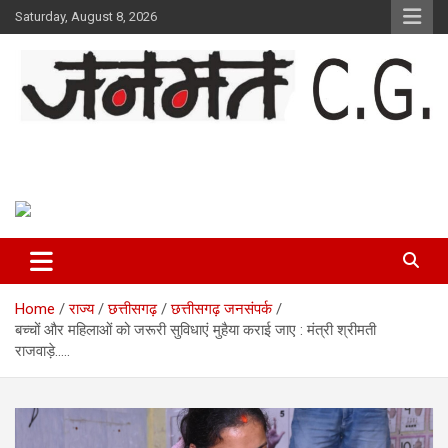
Skip
Saturday, August 8, 2026
to
content
Janmat CG
Voice of Chhattisgarh
Home
राज्य
छत्तीसगढ़
छत्तीसगढ़ जनसंपर्क
बच्चों और महिलाओं को जरूरी सुविधाएं मुहैया कराई जाए : मंत्री श्रीमती
राजवाड़े…..