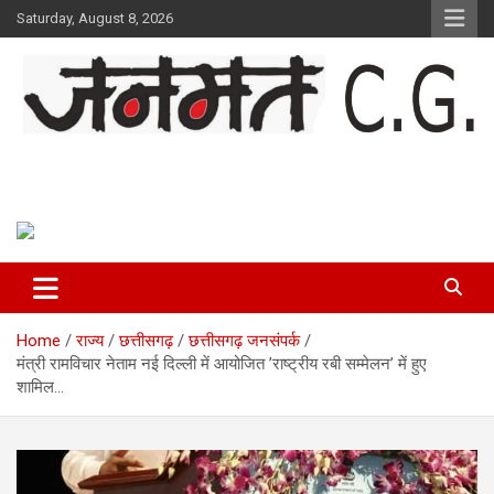
Skip
Saturday, August 8, 2026
to
content
Janmat CG
Voice of Chhattisgarh
Home
राज्य
छत्तीसगढ़
छत्तीसगढ़ जनसंपर्क
मंत्री रामविचार नेताम नई दिल्ली में आयोजित ’राष्ट्रीय रबी सम्मेलन’ में हुए
शामिल…