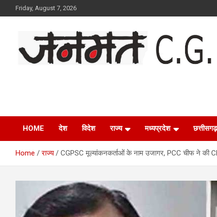
Skip
Friday, August 7, 2026
to
content
Janmat CG
Voice of Chhattisgarh
HOME
देश
विदेश
राज्य
मध्यप्रदेश
छत्तीसगढ़
Home
राज्य
CGPSC मूल्यांकनकर्ताओं के नाम उजागर, PCC चीफ ने की CB