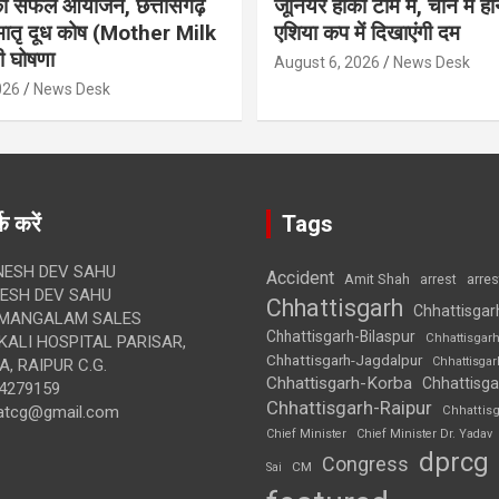
 का सफल आयोजन, छत्तीसगढ़
जूनियर हॉकी टीम में, चीन में होन
मातृ दूध कोष (Mother Milk
एशिया कप में दिखाएंगी दम
 घोषणा
August 6, 2026
News Desk
026
News Desk
क करें
Tags
ESH DEV SAHU
Accident
Amit Shah
arre
arrest
SH DEV SAHU
Chhattisgarh
Chhattisgar
MANGALAM SALES
Chhattisgarh-Bilaspur
Chhattisgar
ALI HOSPITAL PARISAR,
Chhattisgarh-Jagdalpur
Chhattisga
, RAIPUR C.G.
Chhattisgarh-Korba
Chhattisga
4279159
Chhattisgarh-Raipur
atcg@gmail.com
Chhattis
Chief Minister
Chief Minister Dr. Yadav
dprcg
Congress
CM
Sai