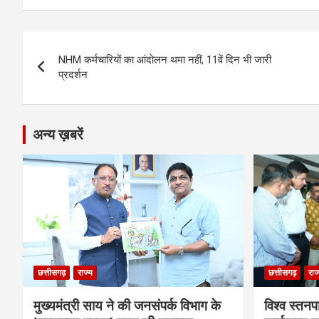
ce
se
at
e
ail
py
ar
b
n
s
gr
Li
e
Post
o
g
A
a
n
NHM कर्मचारियों का आंदोलन थमा नहीं, 11वें दिन भी जारी
navigation
o
er
p
m
k
प्रदर्शन
k
p
अन्य ख़बरें
छत्तीसगढ़
राज्य
छत्तीसगढ़
राज
मुख्यमंत्री साय ने की जनसंपर्क विभाग के
विश्व स्तनप