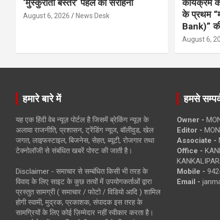
‘मुस्कुराता बस्तर’ पहल की सराहना
कार्यक्रम
के प्रथम “
August 6, 2026
News Desk
Bank)” की
August 6, 2
हमारे बारे में
हमसे सम्पर्
यह एक हिंदी वेब न्यूज़ पोर्टल है जिसमें ब्रेकिंग न्यूज़ के
Owner -
MON
अलावा राजनीति, प्रशासन, ट्रेंडिंग न्यूज, बॉलीवुड, खेल
Editor -
MONE
जगत, लाइफस्टाइल, बिजनेस, सेहत, ब्यूटी, रोजगार तथा
Associate -
टेक्नोलॉजी से संबंधित खबरें पोस्ट की जाती है।
Office -
KANK
KANKALIPARA
Disclaimer - समाचार से सम्बंधित किसी भी तरह के
Mobile -
942
विवाद के लिए साइट के कुछ तत्वों में उपयोगकर्ताओं द्वारा
Email -
janm
प्रस्तुत सामग्री ( समाचार / फोटो / विडियो आदि ) शामिल
होगी स्वामी, मुद्रक, प्रकाशक, संपादक इस तरह के
सामग्रियों के लिए कोई ज़िम्मेदार नहीं स्वीकार करता है।