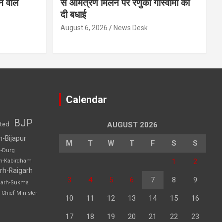
े वाले
से आमंत्रण मिलने पर रेणुका गोस्वामी को
दी बधाई
August 6, 2026
News Desk
Calendar
BJP
sted
AUGUST 2026
h-Bijapur
M
T
W
T
F
S
S
h-Durg
1
2
rh-Kabirdham
rh-Raigarh
3
4
5
6
7
8
9
garh-Sukma
Chief Minister
10
11
12
13
14
15
16
17
18
19
20
21
22
23