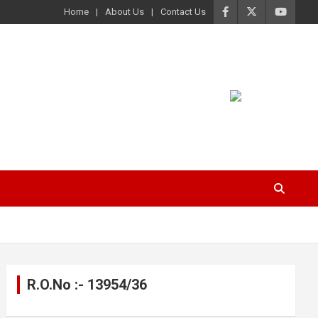
Home
About Us
Contact Us
R.O.No :- 13954/36