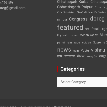
Chhattisgarh-Korba
Chhattisga
4279159
Chhattisgarh-Raipur
atcg@gmail.com
Chhattis
Chief Minister
Chief Minister Dr. Yadav
dprcg
Congress
CM
Sai
featured
High
fire
fraud
Mur
Mohan Yadav
Kejriwal
mohan
rape
Supreme 
rain
petrol
suicide
news
vishnu
Vastu
train
भोपाल
रायपुर
इंदौर
छत्तीसगढ़
मध्य प्रदेश
Categories
Categories