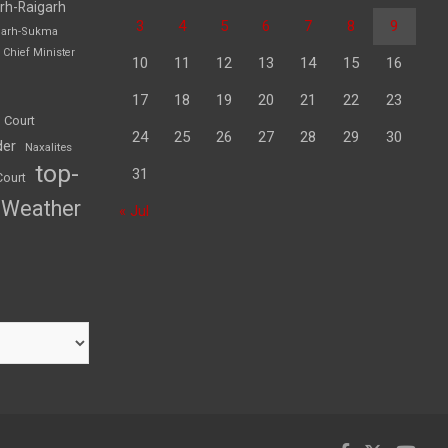
rh-Raigarh
3
4
5
6
7
8
9
garh-Sukma
Chief Minister
10
11
12
13
14
15
16
17
18
19
20
21
22
23
 Court
24
25
26
27
28
29
30
der
Naxalites
top-
31
Court
Weather
« Jul