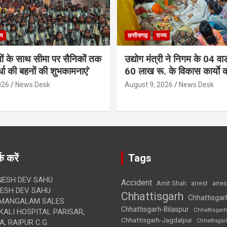
्य
छत्तीसगढ़
राज्य
गों के साथ सीमा पर सैनिकों तक
उद्योग मंत्री ने निगम के 04 वार्
र्धा की बहनों की शुभकामनाएं’
60 लाख रू. के विकास कार्याे 
026
News Desk
August 9, 2026
News Desk
क करें
Tags
ESH DEV SAHU
Accident
Amit Shah
arre
arrest
SH DEV SAHU
Chhattisgarh
Chhattisgar
MANGALAM SALES
Chhattisgarh-Bilaspur
Chhattisgar
ALI HOSPITAL PARISAR,
Chhattisgarh-Jagdalpur
Chhattisga
, RAIPUR C.G.