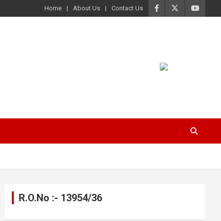
Home
About Us
Contact Us
R.O.No :- 13954/36