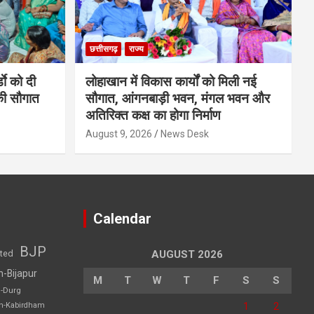
छत्तीसगढ़
राज्य
डाे को दी
लोहाखान में विकास कार्यों को मिली नई
की सौगात
सौगात, आंगनबाड़ी भवन, मंगल भवन और
अतिरिक्त कक्ष का होगा निर्माण
August 9, 2026
News Desk
Calendar
BJP
sted
AUGUST 2026
h-Bijapur
M
T
W
T
F
S
S
h-Durg
1
2
rh-Kabirdham