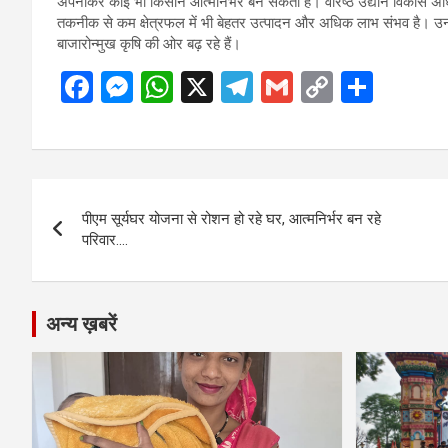
अपनाकर कोई भी किसान आत्मनिर्भर बन सकता है। वरिष्ठ उद्यान विकास अधि
तकनीक से कम क्षेत्रफल में भी बेहतर उत्पादन और अधिक लाभ संभव है। 
बाजारोन्मुख कृषि की ओर बढ़ रहे हैं।
F
M
W
X
T
G
C
S
a
es
h
el
m
o
h
ce
se
at
e
ail
py
ar
b
n
s
gr
Li
e
Post
o
g
A
a
n
पीएम सूर्यघर योजना से रोशन हो रहे घर, आत्मनिर्भर बन रहे
navigation
o
er
p
m
k
परिवार….
k
p
अन्य ख़बरें