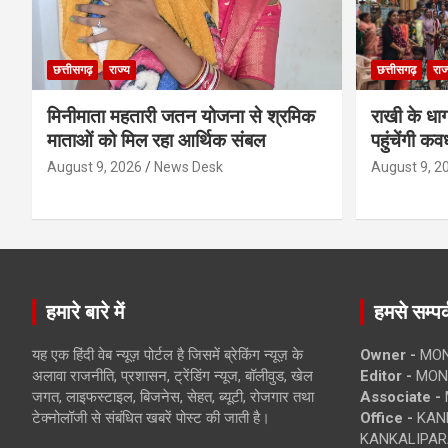
छत्तीसगढ़
राज्य
छत्तीसगढ़
राज
मिनीमाता महतारी जतन योजना से श्रमिक
राखी के धा
माताओं को मिल रहा आर्थिक संबल
पहुंचेंगी कव
August 9, 2026
News Desk
August 9, 2
हमारे बारे में
हमसे सम्पर्
यह एक हिंदी वेब न्यूज़ पोर्टल है जिसमें ब्रेकिंग न्यूज़ के
Owner -
MON
अलावा राजनीति, प्रशासन, ट्रेंडिंग न्यूज, बॉलीवुड, खेल
Editor -
MONE
जगत, लाइफस्टाइल, बिजनेस, सेहत, ब्यूटी, रोजगार तथा
Associate -
टेक्नोलॉजी से संबंधित खबरें पोस्ट की जाती है।
Office -
KANK
KANKALIPARA